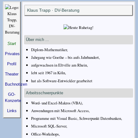
Klaus Trapp · DV-Beratung
Über mich ...
Start
Diplom-Mathematiker,
Privates
Jahrgang wie Goethe – bis aufs Jahrhundert,
Profil
aufgewachsen in Eltville am Rhein,
lebt seit 1967 in Köln,
Theater
hat als Software-Entwickler gearbeitet
Buchnotizen
Arbeitsschwerpunkte
GO-
Konzerte
Word- und Excel-Makros (VBA),
Anwendungen mit Microsoft Access,
Links
Programme mit Visual Basic, Schwerpunkt Datenbanken,
Microsoft SQL-Server,
Office-Workshops,