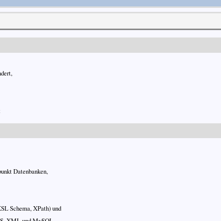
dert,
t
punkt Datenbanken,
XSL Schema, XPath) und
 CSS, XML und MySQL.