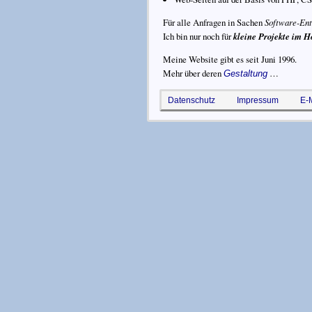
Für alle Anfragen in Sachen
Software-En
Ich bin nur noch für
kleine Projekte im 
Meine Website gibt es seit
Juni 1996
.
Mehr über deren
…
Gestaltung
Datenschutz
Impressum
E-M