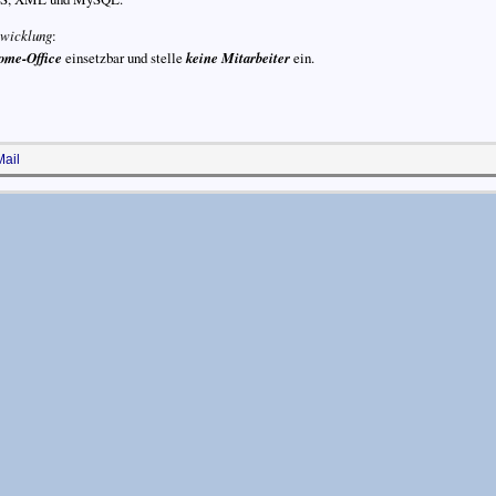
twicklung
:
Home-Office
einsetzbar und stelle
keine Mitarbeiter
ein.
ail