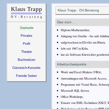
Klaus Trapp · DV-Beratung
Über mich ...
Startseite
Diplom-Mathematiker,
Privates
Jahrgang wie Goethe – bis aufs Jahrhun
aufgewachsen in Eltville am Rhein,
Profil
lebt seit 1967 in Köln,
Theater
hat als Software-Entwickler gearbeite
Buchnotizen
Arbeitsschwerpunkte
Gürzenich-Konzerte
Word- und Excel-Makros (VBA),
Fremde Seiten
Anwendungen mit Microsoft Access,
Programme mit Visual Basic, Schwer
Microsoft SQL-Server,
Office-Workshops,
Einsatz von XML-Techniken (XSLT, 
Web-Seiten auf der Basis von PHP,