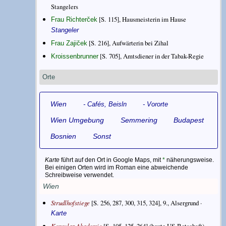
Stangelers
[S. 115], Hausmeisterin im Hause
Frau Richterček
Stangeler
[S. 216], Aufwärterin bei Zihal
Frau Zajiček
[S. 705], Amtsdiener in der Tabak-Regie
Kroissenbrunner
Orte
Wien
Cafés, Beisln
Vororte
Wien Umgebung
Semmering
Budapest
Bosnien
Sonst
Karte
führt auf den Ort in Google Maps, mit
*
näherungsweise.
Bei einigen Orten wird im Roman eine abweichende
Schreibweise verwendet.
Wien
Strudlhofstiege
[S. 256, 287, 300, 315, 324], 9., Alsergrund ·
Karte
Konsular-Akademie
[S. 105, 125, 264] (heute US-Botschaft),