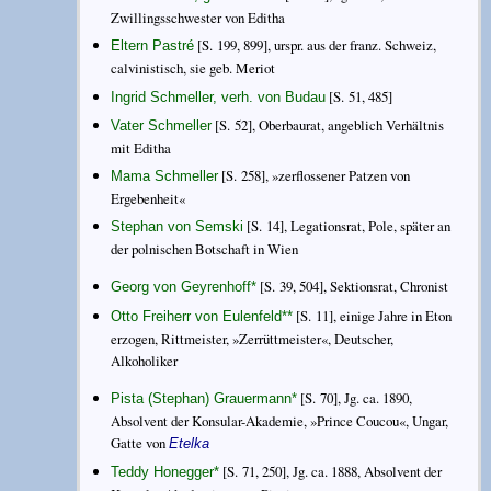
Zwillingsschwester von Editha
[S. 199, 899], urspr. aus der franz. Schweiz,
Eltern Pastré
calvinistisch, sie geb. Meriot
[S. 51, 485]
Ingrid Schmeller, verh. von Budau
[S. 52], Oberbaurat, angeblich Verhältnis
Vater Schmeller
mit Editha
[S. 258], »zerflossener Patzen von
Mama Schmeller
Ergebenheit«
[S. 14], Legationsrat, Pole, später an
Stephan von Semski
der polnischen Botschaft in Wien
[S. 39, 504], Sektionsrat, Chronist
Georg von Geyrenhoff
*
[S. 11], einige Jahre in Eton
Otto Freiherr von Eulenfeld
**
erzogen, Rittmeister, »Zerrüttmeister«, Deutscher,
Alkoholiker
[S. 70], Jg. ca. 1890,
Pista (Stephan) Grauermann
*
Absolvent der Konsular-Akademie, »Prince Coucou«, Ungar,
Gatte von
Etelka
[S. 71, 250], Jg. ca. 1888, Absolvent der
Teddy Honegger
*