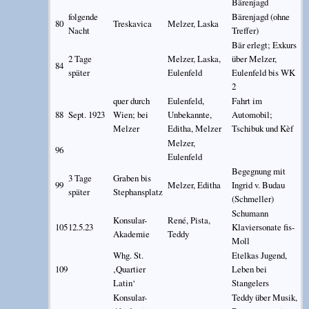
Bärenjagd
folgende
Bärenjagd (ohne
80
Treskavica
Melzer, Laska
Nacht
Treffer)
Bär erlegt; Exkurs
2 Tage
Melzer, Laska,
über Melzer,
84
später
Eulenfeld
Eulenfeld bis WK
2
quer durch
Eulenfeld,
Fahrt im
88
Sept. 1923
Wien; bei
Unbekannte,
Automobil;
Melzer
Editha, Melzer
Tschibuk und Kèf
Melzer,
96
Eulenfeld
Begegnung mit
3 Tage
Graben bis
99
Melzer, Editha
Ingrid v. Budau
später
Stephansplatz
(Schmeller)
Schumann
Konsular-
René, Pista,
105
12.5.23
Klaviersonate fis-
Akademie
Teddy
Moll
Whg. St.
Etelkas Jugend,
109
‚Quartier
Leben bei
Latin‘
Stangelers
Konsular-
Teddy über Musik,