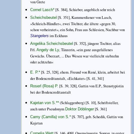
von Grete
[S. 384], Schieber, angeblich sehr reich
Cornel Lasch
*
[S. 351], Kammerdiener von Lasch,
Scheichsbeutel
»Schleich-Händler«, zwei Töchter, die ältere »gegen 30,
schon verheiratet«, ein Sohn, Frau aus Schlesien, Nachbar von
im Eckhaus
Stangelers
[S. 352], jüngere Tochter, alias
Angelika Scheichsbeutel
Frl.
, Tänzerin, »ein ganz ausgefallenes
Angely de Ly
Gewächs. Überzart, ... Das Wesen war vielleicht siebzehn
oder achtzehn«
[S. 25, 328], ehem. Freund von René, klein, arbeitet bei
E. P.
*
der Bodencreditanstalt, »Eichkater« [S. 41, 341]
[S. 39, 328], Gattin von E.P., Stenotypistin
Roserl (Rosa) P.
bei der Bodencreditanstalt
(Schlaggenberg) [S. 10], Schriftsteller,
Kajetan von S.
**
auch unter Pseudonym
[S. 361]
Doktor Döblinger
[S. 707], geb. Schedik, Gattin von
Camy (Camilla) von S.
*
Kajetan
[S. 146, 409], Opernsängerin, Sopran, in erster
Cornelia Wett