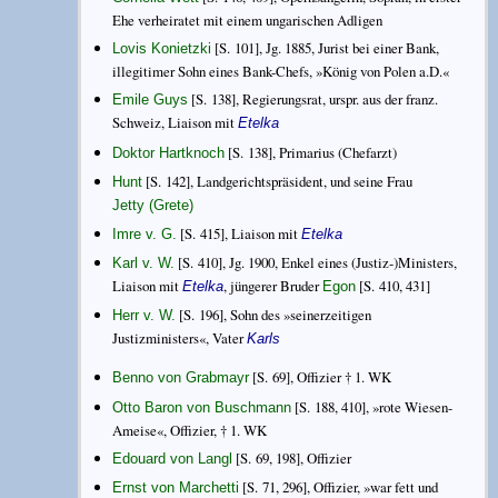
Ehe verheiratet mit einem ungarischen Adligen
[S. 101], Jg. 1885, Jurist bei einer Bank,
Lovis Konietzki
illegitimer Sohn eines Bank-Chefs, »König von Polen a.D.«
[S. 138], Regierungsrat, urspr. aus der franz.
Emile Guys
Schweiz, Liaison mit
Etelka
[S. 138], Primarius (Chefarzt)
Doktor Hartknoch
[S. 142], Landgerichtspräsident, und seine Frau
Hunt
Jetty (Grete)
[S. 415], Liaison mit
Imre v. G.
Etelka
[S. 410], Jg. 1900, Enkel eines (Justiz-)Ministers,
Karl v. W.
Liaison mit
, jüngerer Bruder
[S. 410, 431]
Etelka
Egon
[S. 196], Sohn des »seinerzeitigen
Herr v. W.
Justizministers«, Vater
Karls
[S. 69], Offizier † 1. WK
Benno von Grabmayr
[S. 188, 410], »rote Wiesen-
Otto Baron von Buschmann
Ameise«, Offizier, † 1. WK
[S. 69, 198], Offizier
Edouard von Langl
[S. 71, 296], Offizier, »war fett und
Ernst von Marchetti