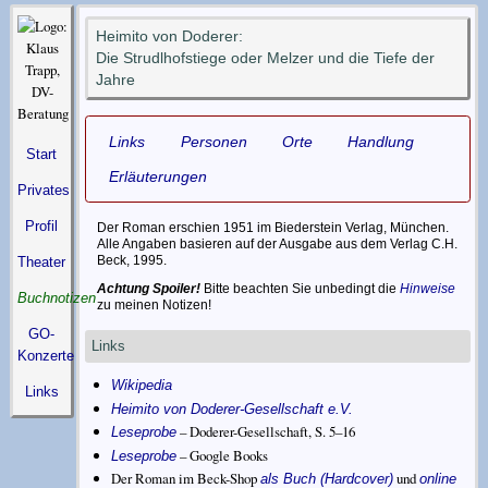
Heimito von Doderer
:
Die Strudlhofstiege oder Melzer und die Tiefe der
Jahre
Links
Personen
Orte
Handlung
Start
Erläuterungen
Privates
Profil
Der Roman erschien 1951 im Biederstein Verlag, München.
Alle Angaben basieren auf der Ausgabe aus dem Verlag C.H.
Beck, 1995.
Theater
Achtung Spoiler!
Bitte beachten Sie unbedingt die
Hinweise
Buchnotizen
zu meinen Notizen!
GO-
Links
Konzerte
Wikipedia
Links
Heimito von Doderer-Gesellschaft e.V.
– Doderer-Gesellschaft, S. 5–16
Leseprobe
– Google Books
Leseprobe
Der Roman im Beck-Shop
und
als Buch (Hardcover)
online