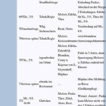
Strudlhofstiege
Einladung Paulas;
Abschied an der Stiege
2 Einladungen: Editha
Melzer, Editha,
695
Do., 3.9.
Tabak-Regie
für Sa., 5.9., Thea für
Thea
Mi., 9.9.
Whg.
Verabredung auf Mi.,
703
nachmittags
René, Grete
Siebenschein
9.9.
Melzer,
verschwundene
704
etwas später
Tabak-Regie
Kroissenbrunner
Anweisungsdokumente
Melzer, Editha,
Eulenfeld,
Fahrt in 3 Autos, dann
Blondine,
irgendwohin
Spaziergang Melzers
707
Sa., 5.9.
Camy u.
ins Grüne
u. Edithas endend mit
Kajetan von S.,
Küssen
Geyrenhoff,
Höpfner
Höpfner über Mobbing
ebenda im
716
etwas später
…
an Biese
Restaurant
(Großkampftag)
Melzer, Paula,
Wiener ‚Jausen‘, Paula
Mi., 9.9.
Thea, Zihal,
721
Gärtchen
kann Melzer nicht von
16:00
Alois, Resi,
den 2 Edithas erzählen