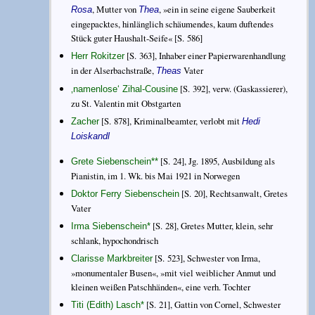
, Mutter von
, »ein in seine eigene Sauberkeit
Rosa
Thea
eingepacktes, hinlänglich schäumendes, kaum duftendes
Stück guter Haushalt-Seife« [S. 586]
[S. 363], Inhaber einer Papierwarenhandlung
Herr Rokitzer
in der Alserbachstraße,
Vater
Theas
[S. 392], verw. (Gaskassierer),
‚namenlose‘ Zihal-Cousine
zu St. Valentin mit Obstgarten
[S. 878], Kriminalbeamter, verlobt mit
Zacher
Hedi
Loiskandl
[S. 24], Jg. 1895, Ausbildung als
Grete Siebenschein
**
Pianistin, im 1. Wk. bis Mai 1921 in Norwegen
[S. 20], Rechtsanwalt, Gretes
Doktor Ferry Siebenschein
Vater
[S. 28], Gretes Mutter, klein, sehr
Irma Siebenschein
*
schlank, hypochondrisch
[S. 523], Schwester von Irma,
Clarisse Markbreiter
»monumentaler Busen«, »mit viel weiblicher Anmut und
kleinen weißen Patschhänden«, eine verh. Tochter
[S. 21], Gattin von Cornel, Schwester
Titi (Edith) Lasch
*