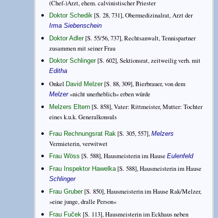
(Chef-)Arzt, ehem. calvinistischer Priester
[S. 28, 731], Obermedizinalrat, Arzt der
Doktor Schedik
Irma Siebenschein
[S. 55/56, 737], Rechtsanwalt, Tennispartner
Doktor Adler
zusammen mit seiner Frau
[S. 602], Sektionsrat, zeitweilig verh. mit
Doktor Schlinger
Editha
Onkel
[S. 88, 309], Bierbrauer, von dem
David Melzer
»nicht unerheblich« erben würde
Melzer
[S. 858], Vater: Rittmeister, Mutter: Tochter
Melzers Eltern
eines k.u.k. Generalkonsuls
[S. 305, 557],
Frau Rechnungsrat Rak
Melzers
Vermieterin, verwitwet
[S. 588], Hausmeisterin im Hause
Frau Wöss
Eulenfeld
[S. 588], Hausmeisterin im Hause
Frau Inspektor Hawelka
Schlinger
[S. 850], Hausmeisterin im Hause Rak/Melzer,
Frau Gruber
»eine junge, dralle Person«
[S. 113], Hausmeisterin im Eckhaus neben
Frau Fuček