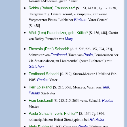
Konsular-Akademie, guter Pianist
[S. 151, 447 ff], Jg. ca. 1878,
Robby (Robert) Fraunholzer
*
übergewichtig, Generalkonsul, »Pompejus«, zeitweise
Vorgesetzter Pistas, Liebhaber
, Vater General
Etelkas
[S. 458]
[S. 156, 448], Gattin
Mädi (Lea) Fraunholzer, geb. Küffer
*
von Robby, Freundin von
Mary
[S. 215 ff, 223, 357, 724, 753],
Theresia (Resi) Schachl
*
Schwester von
, Tante von
, Pensionisten der
Ferdinand
Paula
k.k. Staatsbahnen, zu Liechtenthal (heute Lichtental) mit
Gärtchen
[S. 212], Strom-Meister, Unfalltod Feb.
Ferdinand Schachl
1905,
Vater
Paulas
[S. 215, 366], Monteur, Vater von
,
Herr Loiskandl
Hedi
Stiefvater
Paulas
[S. 213, 215, 266], verw. Schachl,
Frau Loiskandl
Paulas
Mutter
[S. 134], Jg. 1894,
Paula Schachl, verh. Pichler
**
rothaarig, bis zur Heirat Stenotypistin bei
RA Adler
[S. 365], Gatte von
, Werkmeister
Alois Pichler
Paula