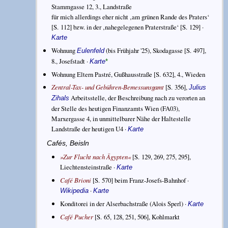
Stammgasse 12, 3., Landstraße
für mich allerdings eher nicht ‚am grünen Rande des Praters‘
[S. 112] bzw. in der ‚nahegelegenen Praterstraße‘ [S. 129] ·
Karte
Wohnung
(bis Frühjahr '25), Skodagasse [S. 497],
Eulenfeld
8., Josefstadt ·
Karte
*
Wohnung Eltern Pastré, Gußhausstraße [S. 632], 4., Wieden
Zentral-Tax- und Gebühren-Bemessunsgamt
[S. 356],
Julius
Arbeitsstelle, der Beschreibung nach zu verorten an
Zihals
der Stelle des heutigen Finanzamts Wien (FA03),
Marxergasse 4, in unmittelbarer Nähe der Haltestelle
Landstraße der heutigen U4 ·
Karte
Cafés, Beisln
»Zur Flucht nach Ägypten«
[S. 129, 269, 275, 295],
Liechtensteinstraße ·
Karte
Café Brioni
[S. 570] beim Franz-Josefs-Bahnhof ·
·
Wikipedia
Karte
Konditorei in der Alserbachstraße (Alois Sperl) ·
Karte
Café Pucher
[S. 65, 128, 251, 506], Kohlmarkt