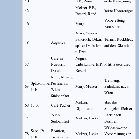
40
E.P., René
erste Begegnung
Melzer, E.P.,
42
keine Hosenträger
Roserl, René
Vorbereitung
46
Mary
Bootsfahrt
Mary, Semski, Fr.
Sandroch, Oskar,
Tennis, Rückblick
48
Augarten
später Dr. Adler
auf den ‚Skandal‘
u. Frau
Café in
Negria,
57
Nußdorf,
Unbekannte, E.P.,
Flirt, Bootsfahrt
Donau
Roserl
Ischl, Attnang-
Trennung,
Spätsommer
Puchheim,
63
Mary, Melzer
Bahnfahrt nach
1910
Wien
Wien
Südbahnhof
Melzer,
über die
68
13:30
Café Pucher
Diplomaten
Stangeler-Töchter
Wien
Fahrt nach
74
Melzer, Laska
Südbahnhof
Bosnien
Wildschweine,
Sept. (?)
Bosnien,
78
Melzer, Laska
Vorbereitung zur
1910
Treskavica