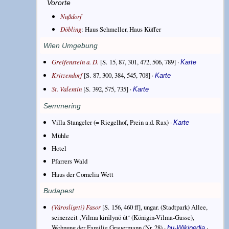
Vororte
Nußdorf
Döbling
: Haus Schmeller, Haus Küffer
Wien Umgebung
Greifenstein a. D.
[S. 15, 87, 301, 472, 506, 789] ·
Karte
Kritzendorf
[S. 87, 300, 384, 545, 708] ·
Karte
St. Valentin
[S. 392, 575, 735] ·
Karte
Semmering
Villa Stangeler (= Riegelhof, Prein a.d. Rax) ·
Karte
Mühle
Hotel
Pfarrers Wald
Haus der Cornelia Wett
Budapest
(Városligeti) Fasor
[S. 156, 460 ff], ungar. (Stadtpark) Allee,
seinerzeit ‚Vilma királynö út‘ (Königin-Vilma-Gasse),
Wohnung der Familie Grauermann (Nr. 28) ·
·
hu-Wikipedia