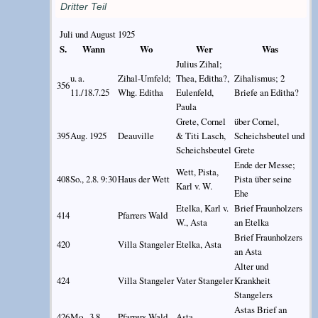
Dritter Teil
Juli und August 1925
S.
Wann
Wo
Wer
Was
Julius Zihal;
u. a.
Zihal-Umfeld;
Thea, Editha?,
Zihalismus; 2
356
11./18.7.25
Whg. Editha
Eulenfeld,
Briefe an Editha?
Paula
Grete, Cornel
über Cornel,
395
Aug. 1925
Deauville
& Titi Lasch,
Scheichsbeutel und
Scheichsbeutel
Grete
Ende der Messe;
Wett, Pista,
408
So., 2.8. 9:30
Haus der Wett
Pista über seine
Karl v. W.
Ehe
Etelka, Karl v.
Brief Fraunholzers
414
Pfarrers Wald
W., Asta
an Etelka
Brief Fraunholzers
420
Villa Stangeler
Etelka, Asta
an Asta
Alter und
424
Villa Stangeler
Vater Stangeler
Krankheit
Stangelers
Astas Brief an
426
Mo., 3.8.
Pfarrers Wald
Asta