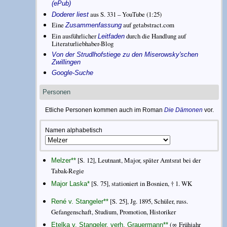
(ePub)
aus S. 331 – YouTube (1:25)
Doderer liest
Eine
auf getabstract.com
Zusammenfassung
Ein ausführlicher
durch die Handlung auf
Leitfaden
Literaturliebhaber-Blog
Von der Strudlhofstiege zu den Miserowsky'schen
Zwillingen
Google-Suche
Personen
Etliche Personen kommen auch im Roman
Die Dämonen
vor.
Namen alphabetisch
[S. 12], Leutnant, Major, später Amtsrat bei der
Melzer
**
Tabak-Regie
[S. 75], stationiert in Bosnien, † 1. WK
Major Laska
*
[S. 25], Jg. 1895, Schüler, russ.
René v. Stangeler
**
Gefangenschaft, Studium, Promotion, Historiker
(∞ Frühjahr
Etelka v. Stangeler, verh. Grauermann
**