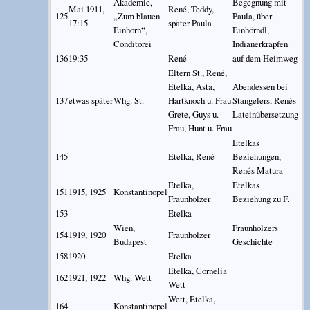
Akademie,
Begegnung mit
Mai 1911,
René, Teddy,
125
„Zum blauen
Paula, über
17:15
später Paula
Einhorn“,
Einhörndl,
Conditorei
Indianerkrapfen
136
19:35
René
auf dem Heimweg
Eltern St., René,
Etelka, Asta,
Abendessen bei
137
etwas später
Whg. St.
Hartknoch u. Frau
Stangelers, Renés
Grete, Guys u.
Lateinübersetzung
Frau, Hunt u. Frau
Etelkas
145
Etelka, René
Beziehungen,
Renés Matura
Etelka,
Etelkas
151
1915, 1925
Konstantinopel
Fraunholzer
Beziehung zu F.
153
Etelka
Wien,
Fraunholzers
154
1919, 1920
Fraunholzer
Budapest
Geschichte
158
1920
Etelka
Etelka, Cornelia
162
1921, 1922
Whg. Wett
Wett
Wett, Etelka,
164
Konstantinopel