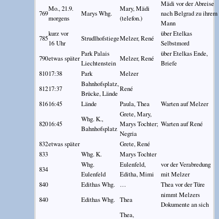
Mädi vor der Abreise
Mo., 21.9.
Mary, Mädi
769
Marys Whg.
nach Belgrad zu ihrem
morgens
(telefon.)
Mann
kurz vor
über Etelkas
785
Strudlhofstiege
Melzer, René
16 Uhr
Selbstmord
Park Palais
über Etelkas Ende,
790
etwas später
Melzer, René
Liechtenstein
Briefe
810
17:38
Park
Melzer
Bahnhofsplatz,
812
17:37
René
Brücke, Lände
816
16:45
Lände
Paula, Thea
Warten auf Melzer
Grete, Mary,
Whg. K.,
820
16:45
Marys Tochter;
Warten auf René
Bahnhofsplatz
Negria
832
etwas später
Grete, René
833
Whg. K.
Marys Tochter
Whg.
Eulenfeld,
vor der Verabredung
834
Eulenfeld
Editha, Mimi
mit Melzer
840
Edithas Whg.
…
Thea vor der Türe
nimmt Melzers
840
Edithas Whg.
Thea
Dokumente an sich
Thea,