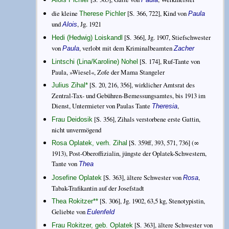
die kleine
[S. 366, 722], Kind von
Therese Pichler
Paula
und
, Jg. 1921
Alois
[S. 366], Jg. 1907, Stiefschwester
Hedi (Hedwig) Loiskandl
von
, verlobt mit dem Kriminalbeamten
Paula
Zacher
[S. 174], Ruf-Tante von
Lintschi (Lina/Karoline) Nohel
Paula, »Wiesel«, Zofe der Mama Stangeler
[S. 20, 216, 356], wirklicher Amtsrat des
Julius Zihal
*
Zentral-Tax- und Gebühren-Bemessungsamtes, bis 1913 im
Dienst, Untermieter von Paulas Tante
,
Theresia
[S. 356], Zihals verstorbene erste Gattin,
Frau Deidosik
nicht unvermögend
[S. 359ff, 393, 571, 736] (∞
Rosa Oplatek, verh. Zihal
1913), Post-Oberoffizialin, jüngste der Oplatek-Schwestern,
Tante von
Thea
[S. 363], ältere Schwester von
,
Josefine Oplatek
Rosa
Tabak-Trafikantin auf der Josefstadt
[S. 306], Jg. 1902, 63,5 kg, Stenotypistin,
Thea Rokitzer
**
Geliebte von
Eulenfeld
[S. 363], ältere Schwester von
Frau Rokitzer, geb. Oplatek