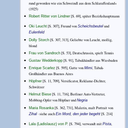
rund geworden wie ein Schweindl aus dem Schlaraffenland«
(1925)
[S. 69], später Bezirkshauptmann
Robert Ritter von Lindner
[S. 307], Freund von
und
Oki Leucht
Scheichsbeutel
Eulenfeld
[S. 307, 313], Geliebte von Leucht, mollig,
Dolly Storch
blond
[S. 53], Deutschrussin, spielt Tennis
Frau von Sandroch
[S. 91], Tabakhändler aus Wiesbaden
Gustav Wedderkopp
[S. 595], Gatte von
, Tabak-
Enrique Scarlez
Mimi
Großhändler aus Buenos Aires
[S. 11, 709], Versificator, Reklame-Dichter,
Höpfner
Schwätzer
[S. 11, 716], Berliner Auto-Vertreter,
Helmut Biese
Mobbing-Opfer von Höpfner und
Negria
[S. 362, 731], Malerin, malt Portrait von
Maria Rosanka
· siehe auch
[S. 214]
Zihal
Ein Mord, den jeder begeht
[S. 794], verwandt mit
,
Lala (Ladislausz) von P.
Pista