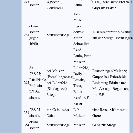
275
Ägypten“,
Café, René sieht Etelka u.
später
Paula
Conditorei
Guys im Fiaker
Asta,
Melzer,
etwas
Ingrid,
später,
Semski,
Zusammentreffen/Skandal
288
Strudlhofstiege
gegen
Vater
auf der Stiege, Trennungen
16:00
Schmeller,
René,
Paula, Pista
Melzer,
Sa.
Eulenfeld,
bei Melzer
Erinnerungen Melzers;
22.8.25;
Dolly,
(Porzellangasse);
Gruppe bei Eulenfeld;
Rückblick:
Leucht,
295
bei Eulenfeld
Einladung Edithas und
Frühjahr
Thea,
(Skodagasse),
M.s Absage; Begegnung
'25, Sa.
Editha,
Stiege
mit E.P.
abends
René; E.P.,
Roserl
22.8.25
ein Café in der
E.P.,
über René, Militärzeit,
333
abends
Nähe
Melzer
Grete
etwas
354
Strudlhofstiege
Melzer
Gang zur Stiege
später