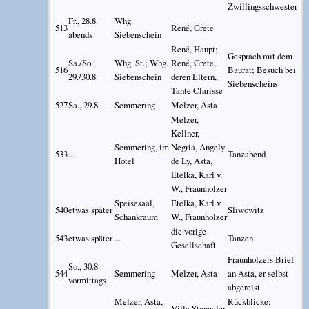
Zwillingsschwester
Fr., 28.8.
Whg.
513
René, Grete
abends
Siebenschein
René, Haupt;
Gespräch mit dem
Sa./So.,
Whg. St.; Whg.
René, Grete,
516
Baurat; Besuch bei
29./30.8.
Siebenschein
deren Eltern,
Siebenscheins
Tante Clarisse
527
Sa., 29.8.
Semmering
Melzer, Asta
Melzer,
Kellner,
Semmering, im
Negria, Angely
533
...
Tanzabend
Hotel
de Ly, Asta,
Etelka, Karl v.
W., Fraunholzer
Speisesaal,
Etelka, Karl v.
540
etwas später
Sliwowitz
Schankraum
W., Fraunholzer
die vorige
543
etwas später
...
Tanzen
Gesellschaft
Fraunholzers Brief
So., 30.8.
544
Semmering
Melzer, Asta
an Asta, er selbst
vormittags
abgereist
Melzer, Asta,
Rückblicke:
Villa Stangeler,