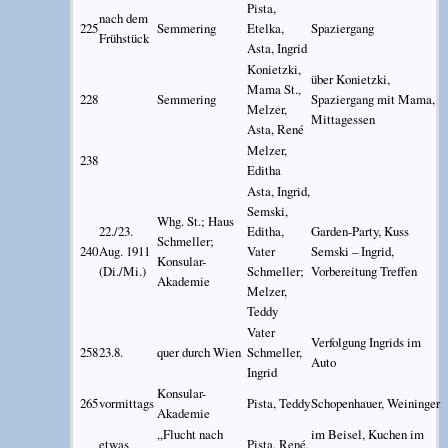
Pista,
nach dem
225
Semmering
Etelka,
Spaziergang
Frühstück
Asta, Ingrid
Konietzki,
über Konietzki,
Mama St.,
228
Semmering
Spaziergang mit Mama,
Melzer,
Mittagessen
Asta, René
Melzer,
238
Editha
Asta, Ingrid,
Semski,
Whg. St.; Haus
22./23.
Editha,
Garden-Party, Kuss
Schmeller;
240
Aug. 1911
Vater
Semski – Ingrid,
Konsular-
(Di./Mi.)
Schmeller;
Vorbereitung Treffen
Akademie
Melzer,
Teddy
Vater
Verfolgung Ingrids im
258
23.8.
quer durch Wien
Schmeller,
Auto
Ingrid
Konsular-
265
vormittags
Pista, Teddy
Schopenhauer, Weininger
Akademie
„Flucht nach
im Beisel, Kuchen im
etwas
Pista, René,