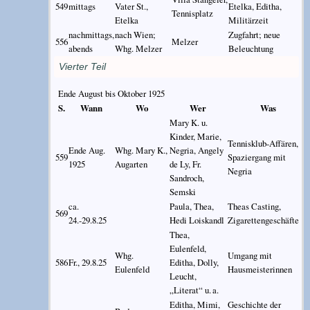
549
mittags
Vater St.,
Etelka, Editha,
Tennisplatz
Etelka
Militärzeit
nachmittags,
nach Wien;
Zugfahrt; neue
556
Melzer
abends
Whg. Melzer
Beleuchtung
Vierter Teil
Ende August bis Oktober 1925
S.
Wann
Wo
Wer
Was
Mary K. u.
Kinder, Marie,
Tennisklub-Affären,
Ende Aug.
Whg. Mary K.,
Negria, Angely
559
Spaziergang mit
1925
Augarten
de Ly, Fr.
Negria
Sandroch,
Semski
ca.
Paula, Thea,
Theas Casting,
569
24.-29.8.25
Hedi Loiskandl
Zigarettengeschäfte
Thea,
Eulenfeld,
Whg.
Umgang mit
586
Fr., 29.8.25
Editha, Dolly,
Eulenfeld
Hausmeisterinnen
Leucht,
„Literat“ u. a.
Editha, Mimi,
Geschichte der