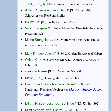
1915) [S. 70], Jg. 1886, Schwester von René und Asta
[S. 52], Jg. 1892,
Asta v. Stangeler, verh. Haupt
*
Schwester von René und Etelka
[S. 428], Gatte von Asta
Baurat Haupt
[S. 110], erfolgreicher Eisenbahn-Ingenieur,
Vater Stangeler
protestantisch
[S. 135], Mutter von René, Asta, Etelka
Mama Stangeler
und zwei weiteren Töchtern
[S. 9], 2 Kinder: Beatrix und Hubert
Mary K., geb. Allern
**
[S. 9], Gatte von Mary K., »Spinne«, »Zecke«, †
Oskar K.
Feb. 1924
»Der alte
« [S. 64], Vater von
Allern
Mary K.
[S. 20], Hausangestellte bei den K.s
Marie
[S. 9], groß,
Doktor med. Boris Nicolaus Negria
*
Kinderarzt, Rumäne, Verehrer von
,
,
Mary K.
Angely de Ly
...
Frau von Sandroch
[S. 52], Jg. 1892
Editha Pastré, geschied. Schlinger
**
[S. 200], Jg. 1892,
Mimi Scarlez, geb. Pastré
*