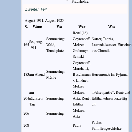
Fraunholzer
Zweiter Teil
August 1911, August 1925
S.
Wann
Wo
Wer
Was
René (16),
Semmering:
Geyrenhoff,
Natter, Tennis,
So., Aug.
165
Wald,
Melzer,
Lavendelwasser, Einschub
1911
Tennisplatz
Grabmayr,
aus Chronik
Semski
Geyrenhoff,
Marchetti,
Semmering:
183
am Abend
Buschmann,
Herrenrunde im Pyjama
Mühle
v. Lindner,
Melzer
am
Melzer,
„Felsenpartie“, René und
204
nächsten
Semmering
Asta, René,
Editha kehren vorzeitig
Tag
Editha
um
Melzer,
206
Semmering
Asta
Paulas
208
Paula
Familiengeschichte