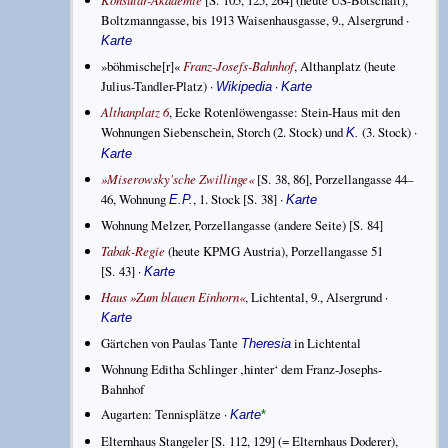
Boltzmanngasse, bis 1913 Waisenhausgasse, 9., Alsergrund ·
Karte
»böhmische[r]«
Franz-Josefs-Bahnhof
, Althanplatz (heute
Julius-Tandler-Platz) ·
·
Wikipedia
Karte
Althanplatz 6
, Ecke Rotenlöwengasse: Stein-Haus mit den
Wohnungen Siebenschein, Storch (2. Stock) und
(3. Stock) ·
K.
Karte
»Miserowsky'sche Zwillinge«
[S. 38, 86], Porzellangasse 44–
46, Wohnung
, 1. Stock [S. 38] ·
E.P.
Karte
Wohnung Melzer, Porzellangasse (andere Seite) [S. 84]
Tabak-Regie
(heute KPMG Austria), Porzellangasse 51
[S. 43] ·
Karte
Haus »Zum blauen Einhorn«
, Lichtental, 9., Alsergrund ·
Karte
Gärtchen von Paulas Tante
in Lichtental
Theresia
Wohnung Editha Schlinger ‚hinter‘ dem Franz-Josephs-
Bahnhof
Augarten: Tennisplätze ·
Karte
*
Elternhaus Stangeler [S. 112, 129] (= Elternhaus Doderer),