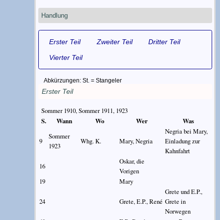
Handlung
Erster Teil
Zweiter Teil
Dritter Teil
Vierter Teil
Abkürzungen: St. = Stangeler
Erster Teil
Sommer 1910, Sommer 1911, 1923
S.
Wann
Wo
Wer
Was
Negria bei Mary,
Sommer
9
Whg. K.
Mary, Negria
Einladung zur
1923
Kahnfahrt
Oskar, die
16
Vorigen
19
Mary
Grete und E.P.,
24
Grete, E.P., René
Grete in
Norwegen