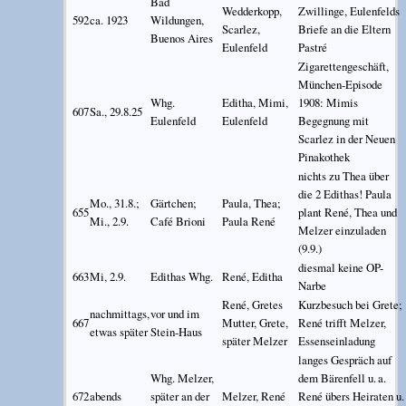
Bad
Wedderkopp,
Zwillinge, Eulenfelds
592
ca. 1923
Wildungen,
Scarlez,
Briefe an die Eltern
Buenos Aires
Eulenfeld
Pastré
Zigarettengeschäft,
München-Episode
Whg.
Editha, Mimi,
1908: Mimis
607
Sa., 29.8.25
Eulenfeld
Eulenfeld
Begegnung mit
Scarlez in der Neuen
Pinakothek
nichts zu Thea über
die 2 Edithas! Paula
Mo., 31.8.;
Gärtchen;
Paula, Thea;
655
plant René, Thea und
Mi., 2.9.
Café Brioni
Paula René
Melzer einzuladen
(9.9.)
diesmal keine OP-
663
Mi, 2.9.
Edithas Whg.
René, Editha
Narbe
René, Gretes
Kurzbesuch bei Grete;
nachmittags,
vor und im
667
Mutter, Grete,
René trifft Melzer,
etwas später
Stein-Haus
später Melzer
Essenseinladung
langes Gespräch auf
Whg. Melzer,
dem Bärenfell u. a.
672
abends
später an der
Melzer, René
René übers Heiraten u.