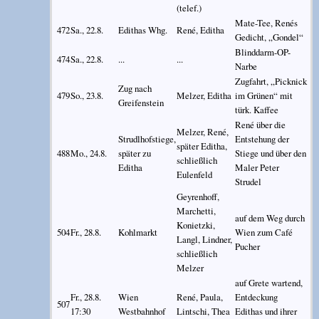
(telef.)
Mate-Tee, Renés
472
Sa., 22.8.
Edithas Whg.
René, Editha
Gedicht, „Gondel“
Blinddarm-OP-
474
Sa., 22.8.
...
...
Narbe
Zugfahrt, „Picknick
Zug nach
479
So., 23.8.
Melzer, Editha
im Grünen“ mit
Greifenstein
türk. Kaffee
René über die
Melzer, René,
Strudlhofstiege,
Entstehung der
später Editha,
488
Mo., 24.8.
später zu
Stiege und über den
schließlich
Editha
Maler Peter
Eulenfeld
Strudel
Geyrenhoff,
Marchetti,
auf dem Weg durch
Konietzki,
504
Fr., 28.8.
Kohlmarkt
Wien zum Café
Langl, Lindner,
Pucher
schließlich
Melzer
auf Grete wartend,
Fr., 28.8.
Wien
René, Paula,
Entdeckung
507
17:30
Westbahnhof
Lintschi, Thea
Edithas und ihrer