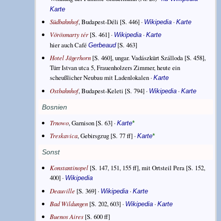
Karte
Südbahnhof
, Budapest-Déli [S. 446] ·
·
Wikipedia
Karte
Vörösmarty tér
[S. 461] ·
·
Wikipedia
Karte
hier auch Café
[S. 463]
Gerbeaud
Hotel Jägerhorn
[S. 460], ungar. Vadászkürt Szálloda [S. 458],
Türr Istvan utca 5, Frauenholzers Zimmer, heute ein
scheußlicher Neubau mit Ladenlokalen ·
Karte
Ostbahnhof
, Budapest-Keleti [S. 794] ·
·
Wikipedia
Karte
Bosnien
Trnowo
, Garnison [S. 63] ·
Karte
*
Treskavica
, Gebirsgzug [S. 77 ff] ·
Karte
*
Sonst
Konstantinopel
[S. 147, 151, 155 ff], mit Ortsteil Pera [S. 152,
400] ·
Wikipedia
Deauville
[S. 369] ·
·
Wikipedia
Karte
Bad Wildungen
[S. 202, 603] ·
·
Wikipedia
Karte
Buenos Aires
[S. 600 ff]