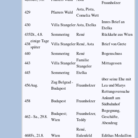
Fraunholzer
Asta, Pista,
429
Pfarrers Wald
Cornelia Wett
Imres Brief an
430
Villa Stangeler
Asta, Etelka
Etelka
435
Di., 4.8.
Semmering
René
Rückkehr aus Wien
einige Tage
438
Villa Stangeler
René, Asta
Brief von Grete
später
440
Semmering
René
Bogenschuss
Familie
443
Villa Stangeler
Mittagessen
Stangeler
445
Semmering
Etelka
über seine Ehe mit
Zug Belgrad -
456
Aug.
Fraunholzer
Lea und Marys
Budapest
Rettungsversuche
Ankunft am
458
Budapest
Fraunholzer
Südbahnhof
Begegnung,
Budapest;
Fraunholzer,
462
– Sa., 29.8.
Geschäfte,
Wien
Teddy
Abendzug
René,
468
Fr., 21.8.
Wien
Eulenfeld
Edithas Medaillon