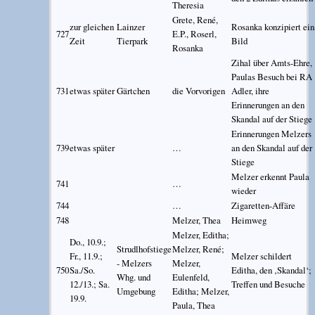
Theresia
Grete, René,
zur gleichen
Lainzer
Rosanka konzipiert ein
727
E.P., Roserl,
Zeit
Tierpark
Bild
Rosanka
Zihal über Amts-Ehre,
Paulas Besuch bei RA
731
etwas später
Gärtchen
die Vorvorigen
Adler, ihre
Erinnerungen an den
Skandal auf der Stiege
Erinnerungen Melzers
739
etwas später
…
an den Skandal auf der
Stiege
Melzer erkennt Paula
741
…
wieder
744
…
Zigaretten-Affäre
748
Melzer, Thea
Heimweg
Melzer, Editha;
Do., 10.9.;
Strudlhofstiege
Melzer, René;
Fr., 11.9.;
Melzer schildert
- Melzers
Melzer,
750
Sa./So.
Editha, den ‚Skandal‘;
Whg. und
Eulenfeld,
12./13.; Sa.
Treffen und Besuche
Umgebung
Editha; Melzer,
19.9.
Paula, Thea