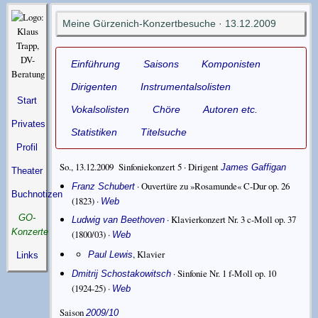
Meine Gürzenich-Konzertbesuche · 13.12.2009
Einführung
Saisons
Komponisten
Dirigenten
Instrumentalsolisten
Start
Vokalsolisten
Chöre
Autoren etc.
Privates
Statistiken
Titelsuche
Profil
So., 13.12.2009 Sinfoniekonzert 5 ·
Dirigent
James Gaffigan
Theater
·
Ouvertüre zu »Rosamunde« C-Dur op. 26
Franz Schubert
Buchnotizen
(1823) ·
Web
GO-
·
Klavierkonzert Nr. 3 c-Moll op. 37
Ludwig van Beethoven
Konzerte
(1800/03) ·
Web
,
Klavier
Paul Lewis
Links
·
Sinfonie Nr. 1 f-Moll op. 10
Dmitrij Schostakowitsch
(1924-25) ·
Web
Saison
2009/10