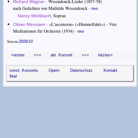
·
Wesendonck-Lieder
(1857-58)
Richard Wagner
nach Gedichten von Mathilde Wesendonck
·
Web
,
Sopran
Nancy Weißbach
·
»L'ascension« (»Himmelfahrt«) - Vier
Olivier Messiaen
Meditationen für Orchester
(1934) ·
Web
Saison
2009/10
<erstes
<==
akt. Konzert
==>
letztes>
sonst. Konzerte
Opern
Datenschutz
Kontakt
Mail