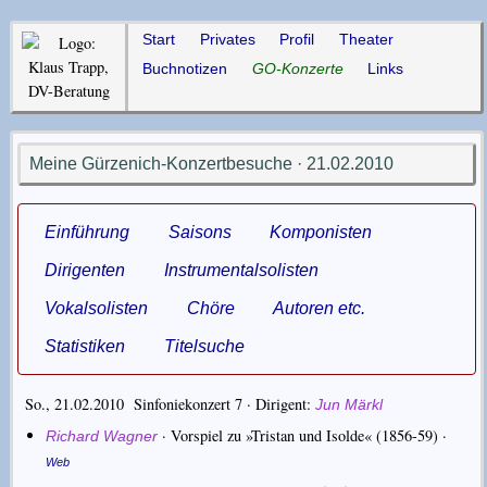
Start
Privates
Profil
Theater
Buchnotizen
GO-Konzerte
Links
Meine Gürzenich-Konzertbesuche · 21.02.2010
Einführung
Saisons
Komponisten
Dirigenten
Instrumentalsolisten
Vokalsolisten
Chöre
Autoren etc.
Statistiken
Titelsuche
So., 21.02.2010 Sinfoniekonzert 7 ·
Dirigent
Jun Märkl
·
Vorspiel zu »Tristan und Isolde«
(1856-59) ·
Richard Wagner
Web