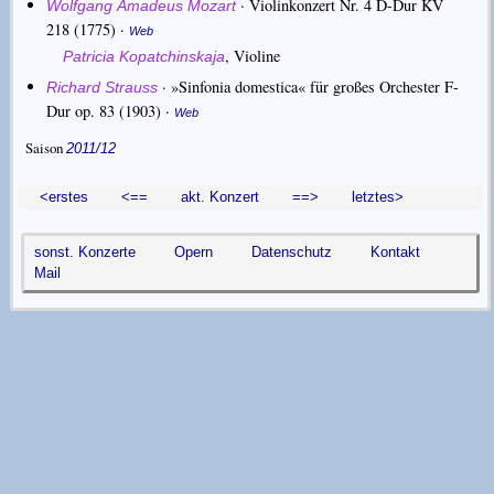
·
Violinkonzert Nr. 4 D-Dur KV
Wolfgang Amadeus Mozart
218
(1775) ·
Web
,
Violine
Patricia Kopatchinskaja
·
»Sinfonia domestica« für großes Orchester F-
Richard Strauss
Dur op. 83
(1903) ·
Web
Saison
2011/12
<erstes
<==
akt. Konzert
==>
letztes>
sonst. Konzerte
Opern
Datenschutz
Kontakt
Mail