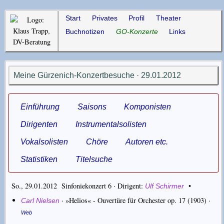
Start
Privates
Profil
Theater
Buchnotizen
GO-Konzerte
Links
Meine Gürzenich-Konzertbesuche · 29.01.2012
Einführung
Saisons
Komponisten
Dirigenten
Instrumentalsolisten
Vokalsolisten
Chöre
Autoren etc.
Statistiken
Titelsuche
So., 29.01.2012 Sinfoniekonzert 6 ·
Dirigent
•
Ulf Schirmer
·
»Helios« - Ouvertüre für Orchester op. 17
(1903) ·
Carl Nielsen
Web