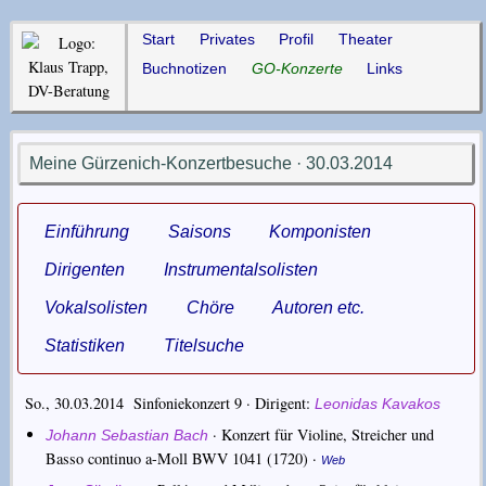
Start
Privates
Profil
Theater
Buchnotizen
GO-Konzerte
Links
Meine Gürzenich-Konzertbesuche · 30.03.2014
Einführung
Saisons
Komponisten
Dirigenten
Instrumentalsolisten
Vokalsolisten
Chöre
Autoren etc.
Statistiken
Titelsuche
So., 30.03.2014 Sinfoniekonzert 9 ·
Dirigent
Leonidas Kavakos
·
Konzert für Violine, Streicher und
Johann Sebastian Bach
Basso continuo a-Moll BWV 1041
(1720) ·
Web