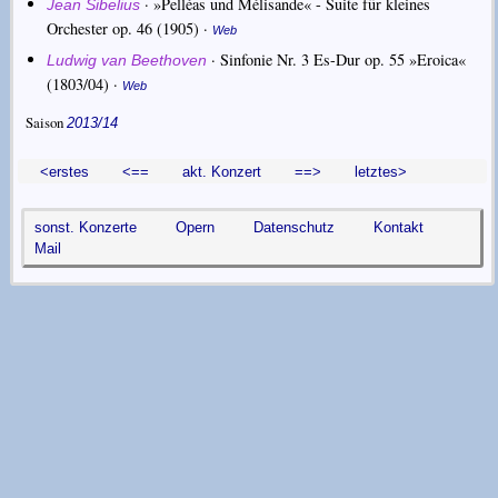
·
»Pelléas und Mélisande« - Suite für kleines
Jean Sibelius
Orchester op. 46
(1905) ·
Web
·
Sinfonie Nr. 3 Es-Dur op. 55 »Eroica«
Ludwig van Beethoven
(1803/04) ·
Web
Saison
2013/14
<erstes
<==
akt. Konzert
==>
letztes>
sonst. Konzerte
Opern
Datenschutz
Kontakt
Mail