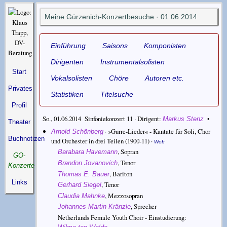
Meine Gürzenich-Konzertbesuche · 01.06.2014
Einführung
Saisons
Komponisten
Dirigenten
Instrumentalsolisten
Start
Vokalsolisten
Chöre
Autoren etc.
Privates
Statistiken
Titelsuche
Profil
So., 01.06.2014 Sinfoniekonzert 11 ·
Dirigent
•
Markus Stenz
Theater
·
»Gurre-Lieder« - Kantate für Soli, Chor
Arnold Schönberg
Buchnotizen
und Orchester in drei Teilen
(1900-11) ·
Web
,
Sopran
Barabara Havemann
GO-
,
Tenor
Brandon Jovanovich
Konzerte
,
Bariton
Thomas E. Bauer
Links
,
Tenor
Gerhard Siegel
,
Mezzosopran
Claudia Mahnke
,
Sprecher
Johannes Martin Kränzle
Netherlands Female Youth Choir - Einstudierung: