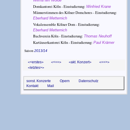
Wilma ten Wolde
Domkantorei Köln - Einstudierung:
Winfried Krane
Männerstimmen des Kölner Domchores - Einstudierung:
Eberhard Metternich
Vokalensemble Kölner Dom - Einstudierung:
Eberhard Metternich
Bachverein Köln - Einstudierung:
Thomas Neuhoff
Kartäuserkantorei Köln - Einstudierung:
Paul Krämer
Saison
2013/14
<erstes
<==
akt. Konzert
==>
letztes>
sonst. Konzerte
Opern
Datenschutz
Kontakt
Mail