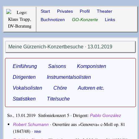
Start
Privates
Profil
Theater
Buchnotizen
GO-Konzerte
Links
Meine Gürzenich-Konzertbesuche · 13.01.2019
Einführung
Saisons
Komponisten
Dirigenten
Instrumentalsolisten
Vokalsolisten
Chöre
Autoren etc.
Statistiken
Titelsuche
So., 13.01.2019 Sinfoniekonzert 5 ·
Dirigent
Pablo González
·
Ouvertüre aus »Genoveva« c-Moll op. 81
Robert Schumann
(1847/48) ·
Web