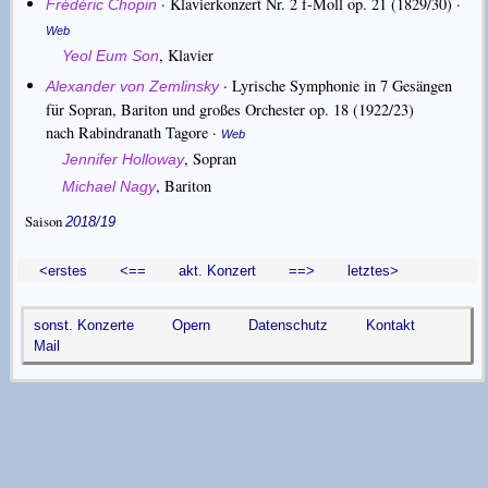
·
Klavierkonzert Nr. 2 f-Moll op. 21
(1829/30) ·
Frédéric Chopin
Web
,
Klavier
Yeol Eum Son
·
Lyrische Symphonie in 7 Gesängen
Alexander von Zemlinsky
für Sopran, Bariton und großes Orchester op. 18
(1922/23)
nach Rabindranath Tagore
·
Web
,
Sopran
Jennifer Holloway
,
Bariton
Michael Nagy
Saison
2018/19
<erstes
<==
akt. Konzert
==>
letztes>
sonst. Konzerte
Opern
Datenschutz
Kontakt
Mail