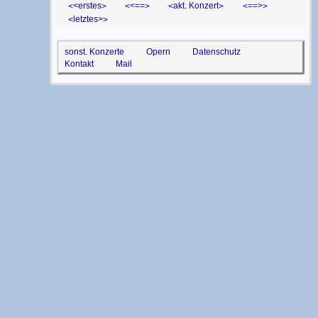
<erstes
<==
akt. Konzert
==>
letztes>
sonst. Konzerte
Opern
Datenschutz
Kontakt
Mail