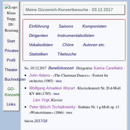
Meine Gürzenich-Konzertbesuche · 03.12.2017
Einführung
Saisons
Komponisten
Dirigenten
Instrumentalsolisten
Start
Vokalsolisten
Chöre
Autoren etc.
Privates
Statistiken
Titelsuche
Profil
So., 03.12.2017
·
Dirigentin
·
Benefizkonzert
Karina Canellakis
Theater
·
»The Chairman Dances« - Foxtrot for
John Adams
Buchnotizen
orchestra
(1985) ·
Web
·
Klavierkonzert Nr. 20 d-Moll
Wolfgang Amadeus Mozart
GO-
KV 466
(1785) ·
Web
Konzerte
,
Klavier
Lars Vogt
Links
·
Sinfonie Nr. 1 g-Moll op. 13
Peter Iljitsch Tschaikowsky
»Winterträume«
(1866) ·
Web
Saison
2017/18