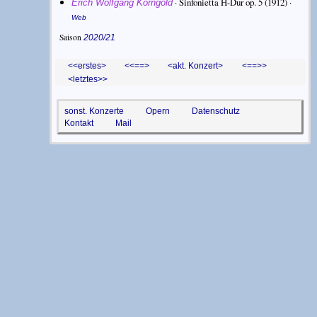
·
Sinfonietta H-Dur op. 5
(1912) ·
Erich Wolfgang Korngold
Web
Saison
2020/21
<erstes
<==
akt. Konzert
==>
letztes>
sonst. Konzerte
Opern
Datenschutz
Kontakt
Mail