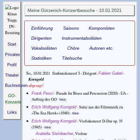
Meine Gürzenich-Konzertbesuche · 10.01.2021
Einführung
Saisons
Komponisten
Dirigenten
Instrumentalsolisten
Start
Vokalsolisten
Chöre
Autoren etc.
Privates
Statistiken
Titelsuche
Profil
So., 10.01.2021 Sinfoniekonzert 5 ·
Dirigent
·
Fabien Gabel
Theater
Korngold
abgesagt!
Buchnotizen
·
Parade for Brass and Percussion
(2020) · UA -
Frank Pesci
GO-
Auftrag des GO ·
Web
Konzerte
·
Suite aus der Filmmusik zu
Erich Wolfgang Korngold
Links
»The Sea Hawk«
(1940) ·
Web
·
Violinkonzert D-Dur op. 35
Erich Wolfgang Korngold
(1945) ·
Web
,
Violine
Arabella Steinbacher