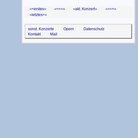
<erstes
<==
akt. Konzert
==>
letztes>
sonst. Konzerte
Opern
Datenschutz
Kontakt
Mail