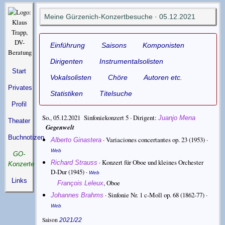
Meine Gürzenich-Konzertbesuche · 05.12.2021
Einführung
Saisons
Komponisten
Dirigenten
Instrumentalsolisten
Start
Vokalsolisten
Chöre
Autoren etc.
Privates
Statistiken
Titelsuche
Profil
So., 05.12.2021 Sinfoniekonzert 5 ·
Dirigent
Juanjo Mena
Theater
Gegenwelt
Buchnotizen
·
Variaciones concertantes op. 23
(1953) ·
Alberto Ginastera
Web
GO-
·
Konzert für Oboe und kleines Orchester
Richard Strauss
Konzerte
D-Dur
(1945) ·
Web
Links
,
Oboe
François Leleux
·
Sinfonie Nr. 1 c-Moll op. 68
(1862-77) ·
Johannes Brahms
Web
Saison
2021/22