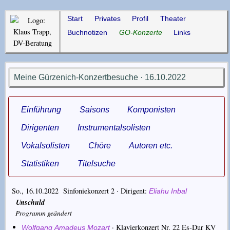
Start
Privates
Profil
Theater
Buchnotizen
GO-Konzerte
Links
Meine Gürzenich-Konzertbesuche · 16.10.2022
Einführung
Saisons
Komponisten
Dirigenten
Instrumentalsolisten
Vokalsolisten
Chöre
Autoren etc.
Statistiken
Titelsuche
So., 16.10.2022 Sinfoniekonzert 2 ·
Dirigent
Eliahu Inbal
Unschuld
Programm geändert
·
Klavierkonzert Nr. 22 Es-Dur KV
Wolfgang Amadeus Mozart