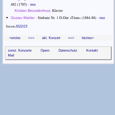
482
(1785) ·
Web
,
Klavier
Kristian Bezuidenhout
·
Sinfonie Nr. 1 D-Dur »Titan«
(1884-88) ·
Gustav Mahler
Web
Saison
2022/23
<erstes
<==
akt. Konzert
==>
letztes>
sonst. Konzerte
Opern
Datenschutz
Kontakt
Mail