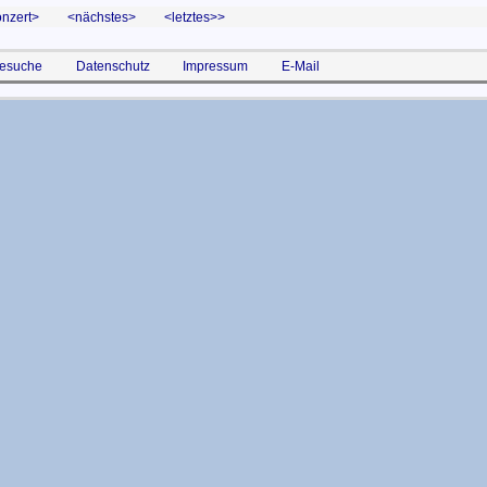
onzert
nächstes
letztes>
esuche
Datenschutz
Impressum
E-Mail