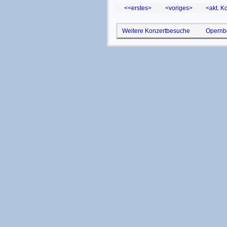
<erstes
voriges
akt. K
Weitere Konzertbesuche
Opernb