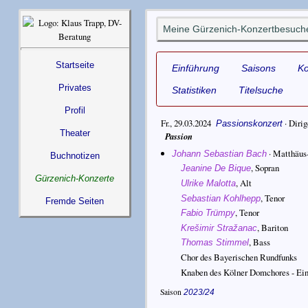
Meine Gürzenich-Konzertbesuche
Startseite
Einführung
Saisons
K
Privates
Statistiken
Titelsuche
Profil
Fr., 29.03.2024
·
Dirig
Passionskonzert
Theater
Passion
·
Matthäus
Johann Sebastian Bach
Buchnotizen
,
Sopran
Jeanine De Bique
Gürzenich-Konzerte
,
Alt
Ulrike Malotta
,
Tenor
Sebastian Kohlhepp
Fremde Seiten
,
Tenor
Fabio Trümpy
,
Bariton
Krešimir Stražanac
,
Bass
Thomas Stimmel
Chor des Bayerischen Rundfunks
Knaben des Kölner Domchores - Ein
Saison
2023/24