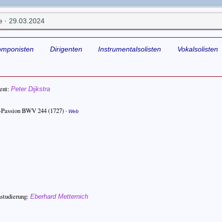
 · 29.03.2024
omponisten
Dirigenten
Instrumentalsolisten
Vokalsolisten
ent
Peter Dijkstra
-Passion BWV 244
(1727) ·
Web
studierung:
Eberhard Metternich