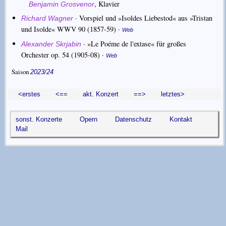
,
Klavier
Benjamin Grosvenor
·
Vorspiel und »Isoldes Liebestod« aus »Tristan
Richard Wagner
und Isolde« WWV 90
(1857-59) ·
Web
·
»Le Poéme de l'extase« für großes
Alexander Skrjabin
Orchester op. 54
(1905-08) ·
Web
Saison
2023/24
<erstes
<==
akt. Konzert
==>
letztes>
sonst. Konzerte
Opern
Datenschutz
Kontakt
Mail