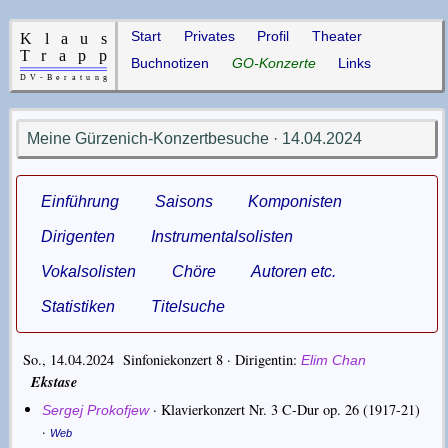
Start
Privates
Profil
Theater
Buchnotizen
GO-Konzerte
Links
Meine Gürzenich-Konzertbesuche · 14.04.2024
Einführung
Saisons
Komponisten
Dirigenten
Instrumentalsolisten
Vokalsolisten
Chöre
Autoren etc.
Statistiken
Titelsuche
So., 14.04.2024 Sinfoniekonzert 8 ·
Dirigentin
Elim Chan
Ekstase
·
Klavierkonzert Nr. 3 C-Dur op. 26
(1917-21)
Sergej Prokofjew
·
Web