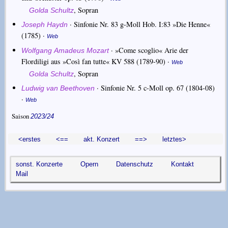
,
Sopran
Golda Schultz
·
Sinfonie Nr. 83 g-Moll Hob. I:83 »Die Henne«
Joseph Haydn
(1785) ·
Web
·
»Come scoglio« Arie der
Wolfgang Amadeus Mozart
Flordiligi aus »Così fan tutte« KV 588
(1789-90) ·
Web
,
Sopran
Golda Schultz
·
Sinfonie Nr. 5 c-Moll op. 67
(1804-08)
Ludwig van Beethoven
·
Web
Saison
2023/24
<erstes
<==
akt. Konzert
==>
letztes>
sonst. Konzerte
Opern
Datenschutz
Kontakt
Mail