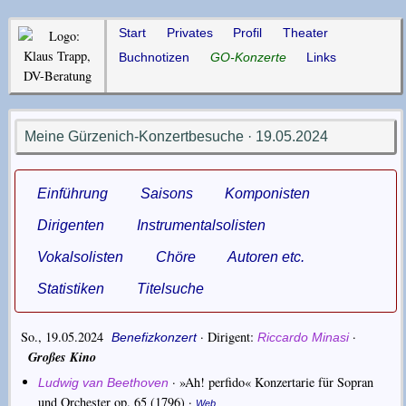
Start
Privates
Profil
Theater
Buchnotizen
GO-Konzerte
Links
Meine Gürzenich-Konzertbesuche · 19.05.2024
Einführung
Saisons
Komponisten
Dirigenten
Instrumentalsolisten
Vokalsolisten
Chöre
Autoren etc.
Statistiken
Titelsuche
So., 19.05.2024
·
Dirigent
·
Benefizkonzert
Riccardo Minasi
Großes Kino
·
»Ah! perfido« Konzertarie für Sopran
Ludwig van Beethoven
und Orchester op. 65
(1796) ·
Web