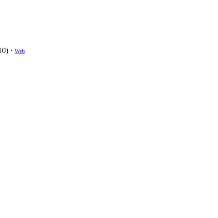
10) ·
Web