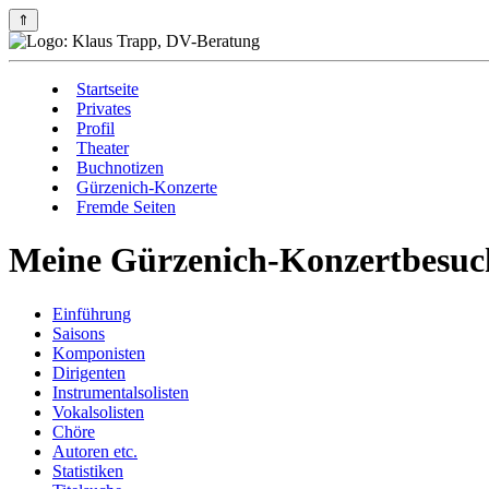
⇑
Startseite
Privates
Profil
Theater
Buchnotizen
Gürzenich-Konzerte
Fremde Seiten
Meine Gürzenich-Konzertbesuch
Einführung
Saisons
Komponisten
Dirigenten
Instrumentalsolisten
Vokalsolisten
Chöre
Autoren etc.
Statistiken