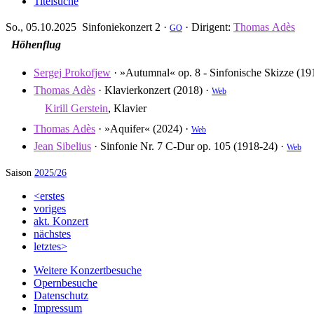
Titelsuche
So., 05.10.2025 Sinfoniekonzert 2 ·
·
Dirigent
Thomas Adès
GO
Höhenflug
Sergej Prokofjew
·
»Autumnal« op. 8 - Sinfonische Skizze
(19
Thomas Adès
·
Klavierkonzert
(2018) ·
Web
Kirill Gerstein
,
Klavier
Thomas Adès
·
»Aquifer«
(2024) ·
Web
Jean Sibelius
·
Sinfonie Nr. 7 C-Dur op. 105
(1918-24) ·
Web
Saison
2025/26
<erstes
voriges
akt. Konzert
nächstes
letztes>
Weitere Konzertbesuche
Opernbesuche
Datenschutz
Impressum