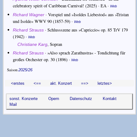
celebratory spirit of Caribbean Carnival!
(2025) · EA ·
Web
·
Vorspiel und »Isoldes Liebestod« aus »Tristan
Richard Wagner
und Isolde« WWV 90
(1857-59) ·
Web
·
Schlussszene aus »Capriccio« op. 85 TrV 179
Richard Strauss
(1942) ·
Web
,
Sopran
Christiane Karg
·
»Also sprach Zarathustra« - Tondichtung für
Richard Strauss
großes Orchester op. 30
(1896) ·
Web
Saison
2025/26
<erstes
<==
akt. Konzert
==>
letztes>
sonst. Konzerte
Opern
Datenschutz
Kontakt
Mail