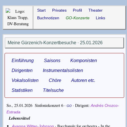
Start
Privates
Profil
Theater
Buchnotizen
GO-Konzerte
Links
Meine Gürzenich-Konzertbesuche · 25.01.2026
Einführung
Saisons
Komponisten
Dirigenten
Instrumentalsolisten
Vokalsolisten
Chöre
Autoren etc.
Statistiken
Titelsuche
So., 25.01.2026 Sinfoniekonzert 6 ·
·
Dirigent
Andrés Orozco-
GO
Estrada
Lebensrätsel
·
Bacchanale for orchestra - In the
Ayanna Witter-Johnson