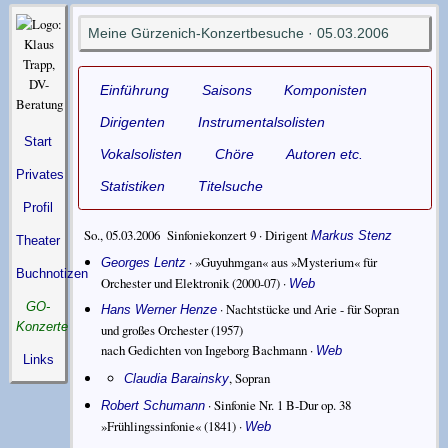
Meine Gürzenich-Konzertbesuche · 05.03.2006
Einführung
Saisons
Komponisten
Dirigenten
Instrumentalsolisten
Start
Vokalsolisten
Chöre
Autoren etc.
Privates
Statistiken
Titelsuche
Profil
So., 05.03.2006 Sinfoniekonzert 9 ·
Dirigent
Markus Stenz
Theater
·
»Guyuhmgan« aus »Mysterium« für
Georges Lentz
Buchnotizen
Orchester und Elektronik
(2000-07) ·
Web
GO-
·
Nachtstücke und Arie - für Sopran
Hans Werner Henze
Konzerte
und großes Orchester
(1957)
nach Gedichten von Ingeborg Bachmann
·
Web
Links
,
Sopran
Claudia Barainsky
·
Sinfonie Nr. 1 B-Dur op. 38
Robert Schumann
»Frühlingssinfonie«
(1841) ·
Web