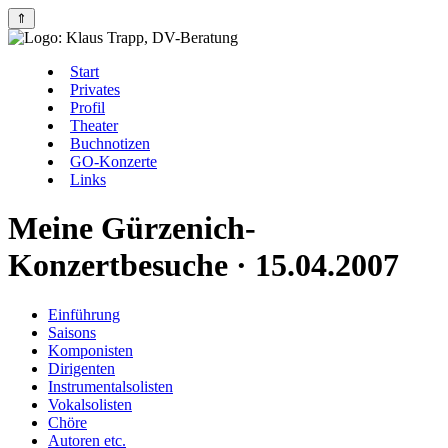
⇑
Start
Privates
Profil
Theater
Buchnotizen
GO-Konzerte
Links
Meine Gürzenich-
Konzertbesuche · 15.04.2007
Einführung
Saisons
Komponisten
Dirigenten
Instrumentalsolisten
Vokalsolisten
Chöre
Autoren etc.