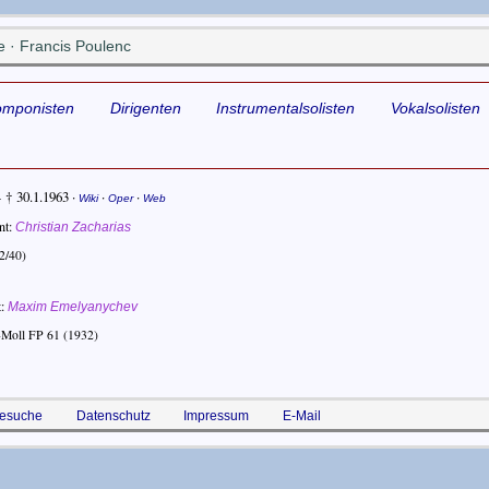
 · Francis Poulenc
omponisten
Dirigenten
Instrumentalsolisten
Vokalsolisten
- † 30.1.1963
·
·
·
Wiki
Oper
Web
nt
Christian Zacharias
2/40)
t
Maxim Emelyanychev
d-Moll FP 61
(1932)
esuche
Datenschutz
Impressum
E-Mail