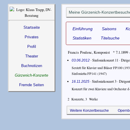
Meine Gürzenich-Konzertbesuche
Startseite
Einführung
Saisons
K
Privates
Statistiken
Titelsuche
Profil
Francis Poulenc
,
Komponist
* 7.1.1899 
Theater
· Sinfoniekonzert 11 ·
Dirige
03.06.2012
Buchnotizen
Sextett für Klavier und Bläser FP100
(193
Sinfonietta FP141
(1947)
Gürzenich-Konzerte
· Sinfoniekonzert 3 ·
Dirigen
16.11.2025
Fremde Seiten
Konzert für zwei Klaviere und Orchester 
2
Konzerte,
3
Werke
Weitere Konzertbesuche
Opernb