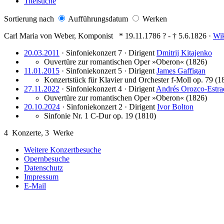
Titelsuche
Sortierung nach
Aufführungsdatum
Werken
Carl Maria von Weber
,
Komponist
* 19.11.1786
?
- † 5.6.1826
·
Wi
20.03.2011
· Sinfoniekonzert 7 ·
Dirigent
Dmitrij Kitajenko
Ouvertüre zur romantischen Oper »Oberon«
(1826)
11.01.2015
· Sinfoniekonzert 5 ·
Dirigent
James Gaffigan
Konzertstück für Klavier und Orchester f-Moll op. 79
(1
27.11.2022
· Sinfoniekonzert 4 ·
Dirigent
Andrés Orozco-Estra
Ouvertüre zur romantischen Oper »Oberon«
(1826)
20.10.2024
· Sinfoniekonzert 2 ·
Dirigent
Ivor Bolton
Sinfonie Nr. 1 C-Dur op. 19
(1810)
4
Konzerte,
3
Werke
Weitere Konzertbesuche
Opernbesuche
Datenschutz
Impressum
E-Mail