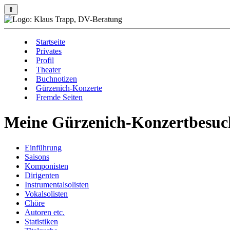
⇑
Startseite
Privates
Profil
Theater
Buchnotizen
Gürzenich-Konzerte
Fremde Seiten
Meine Gürzenich-Konzertbesuc
Einführung
Saisons
Komponisten
Dirigenten
Instrumentalsolisten
Vokalsolisten
Chöre
Autoren etc.
Statistiken