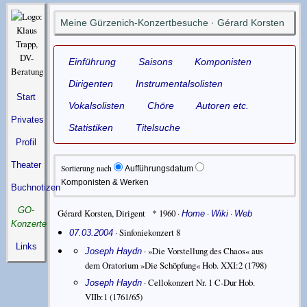
Meine Gürzenich-Konzertbesuche · Gérard Korsten
Einführung
Saisons
Komponisten
Dirigenten
Instrumentalsolisten
Start
Vokalsolisten
Chöre
Autoren etc.
Privates
Statistiken
Titelsuche
Profil
Theater
Sortierung nach
Aufführungsdatum
Komponisten & Werken
Buchnotizen
GO-
Gérard Korsten
,
Dirigent
* 1960
·
·
·
Home
Wiki
Web
Konzerte
· Sinfoniekonzert 8
07.03.2004
Links
·
»Die Vorstellung des Chaos« aus
Joseph Haydn
dem Oratorium »Die Schöpfung« Hob. XXI:2
(1798)
·
Cellokonzert Nr. 1 C-Dur Hob.
Joseph Haydn
VIIb:1
(1761/65)