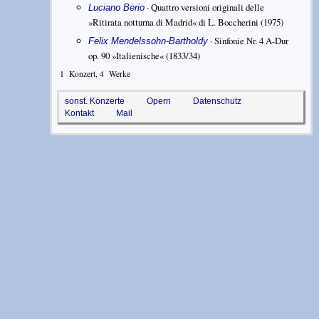
·
Quattro versioni originali delle
Luciano Berio
»Ritirata notturna di Madrid« di L. Boccherini
(1975)
·
Sinfonie Nr. 4 A-Dur
Felix Mendelssohn-Bartholdy
op. 90 »Italienische«
(1833/34)
1
Konzert,
4
Werke
sonst. Konzerte
Opern
Datenschutz
Kontakt
Mail