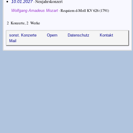
· Neujahrskonzert
10.01.2027
·
Requiem d-Moll KV 626
(1791)
Wolfgang Amadeus Mozart
2
Konzerte,
2
Werke
sonst. Konzerte
Opern
Datenschutz
Kontakt
Mail