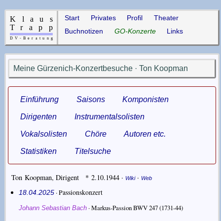
Start
Privates
Profil
Theater
Buchnotizen
GO-Konzerte
Links
Meine Gürzenich-Konzertbesuche · Ton Koopman
Einführung
Saisons
Komponisten
Dirigenten
Instrumentalsolisten
Vokalsolisten
Chöre
Autoren etc.
Statistiken
Titelsuche
Ton Koopman
,
Dirigent
* 2.10.1944
·
·
Wiki
Web
· Passionskonzert
18.04.2025
·
Markus-Passion BWV 247
(1731-44)
Johann Sebastian Bach