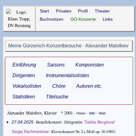
Start
Privates
Profil
Theater
Buchnotizen
GO-Konzerte
Links
Meine Gürzenich-Konzertbesuche · Alexander Malofeev
Einführung
Saisons
Komponisten
Dirigenten
Instrumentalsolisten
Vokalsolisten
Chöre
Autoren etc.
Statistiken
Titelsuche
Alexander Malofeev
,
Klavier
* 2001
·
·
·
Home
Wiki
Web
· Benefizkonzert ·
Dirigentin
27.04.2025
Tabita Berglund
·
Klavierkonzert Nr. 2 c-Moll op. 18
(1901)
Sergej Rachmaninow