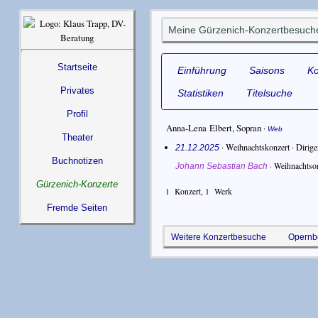
Meine Gürzenich-Konzertbesuche
Startseite
Einführung
Saisons
K
Privates
Statistiken
Titelsuche
Profil
Anna-Lena Elbert
,
Sopran
·
Web
Theater
· Weihnachtskonzert ·
Dirige
21.12.2025
Buchnotizen
·
Weihnachtso
Johann Sebastian Bach
Gürzenich-Konzerte
1
Konzert,
1
Werk
Fremde Seiten
Weitere Konzertbesuche
Opernb