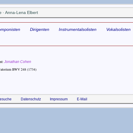
 · Anna-Lena Elbert
omponisten
Dirigenten
Instrumentalsolisten
Vokalsolisten
nt
Jonathan Cohen
ratorium BWV 248
(1734)
esuche
Datenschutz
Impressum
E-Mail