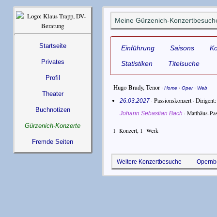
Meine Gürzenich-Konzertbesuch
Startseite
Einführung
Saisons
K
Privates
Statistiken
Titelsuche
Profil
Hugo Brady
,
Tenor
·
·
·
Home
Oper
Web
Theater
· Passionskonzert ·
Dirigent
26.03.2027
Buchnotizen
·
Matthäus-Pa
Johann Sebastian Bach
Gürzenich-Konzerte
1
Konzert,
1
Werk
Fremde Seiten
Weitere Konzertbesuche
Opernb