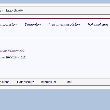
e · Hugo Brady
omponisten
Dirigenten
Instrumentalsolisten
Vokalsolisten
Rubén Dubrovsky
ssion BWV 244
(1727)
esuche
Datenschutz
Impressum
E-Mail