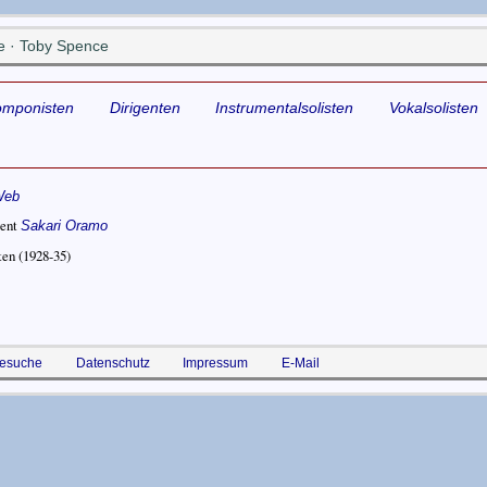
e · Toby Spence
omponisten
Dirigenten
Instrumentalsolisten
Vokalsolisten
Web
gent
Sakari Oramo
ten
(1928-35)
esuche
Datenschutz
Impressum
E-Mail