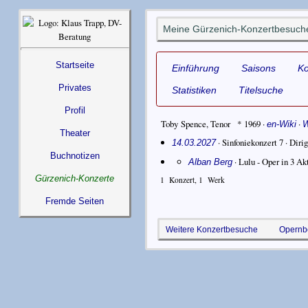
Meine Gürzenich-Konzertbesuch
Startseite
Einführung
Saisons
K
Privates
Statistiken
Titelsuche
Profil
Toby Spence
,
Tenor
* 1969
·
·
en-Wiki
Theater
· Sinfoniekonzert 7 ·
Diri
14.03.2027
Buchnotizen
·
Lulu - Oper in 3 Ak
Alban Berg
Gürzenich-Konzerte
1
Konzert,
1
Werk
Fremde Seiten
Weitere Konzertbesuche
Opernb