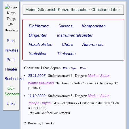
Meine Gürzenich-Konzertbesuche · Christiane Libor
Einführung
Saisons
Komponisten
Dirigenten
Instrumentalsolisten
Start
Vokalsolisten
Chöre
Autoren etc.
Privates
Statistiken
Titelsuche
Profil
Christiane Libor
,
Sopran
·
·
·
Wiki
Oper
Web
Theater
· Sinfoniekonzert 4 ·
Dirigent
25.11.2007
Markus Stenz
Buchnotizen
·
Te Deum für Soli, Chor und Orchester op. 32
Walter Braunfels
(1920/21)
GO-
Konzerte
· Sinfoniekonzert 3 ·
Dirigent
11.10.2009
Markus Stenz
·
»Die Schöpfung« - Oratorium in drei Teilen Hob.
Joseph Haydn
Links
XXI:2
(1798)
Text von Gottfried van Swieten
2
Konzerte,
2
Werke