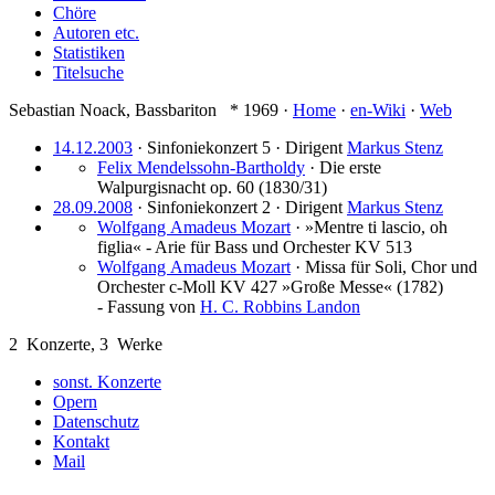
Chöre
Autoren etc.
Statistiken
Titelsuche
Sebastian Noack
,
Bassbariton
* 1969
·
Home
·
en-Wiki
·
Web
14.12.2003
· Sinfoniekonzert 5 ·
Dirigent
Markus Stenz
Felix Mendelssohn-Bartholdy
·
Die erste
Walpurgisnacht op. 60
(1830/31)
28.09.2008
· Sinfoniekonzert 2 ·
Dirigent
Markus Stenz
Wolfgang Amadeus Mozart
·
»Mentre ti lascio, oh
figlia« - Arie für Bass und Orchester KV 513
Wolfgang Amadeus Mozart
·
Missa für Soli, Chor und
Orchester c-Moll KV 427 »Große Messe«
(1782)
- Fassung von
H. C. Robbins Landon
2
Konzerte,
3
Werke
sonst. Konzerte
Opern
Datenschutz
Kontakt
Mail