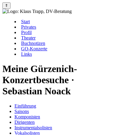
⇑
Start
Privates
Profil
Theater
Buchnotizen
GO-Konzerte
Links
Meine Gürzenich-
Konzertbesuche ·
Sebastian Noack
Einführung
Saisons
Komponisten
Dirigenten
Instrumentalsolisten
Vokalsolisten