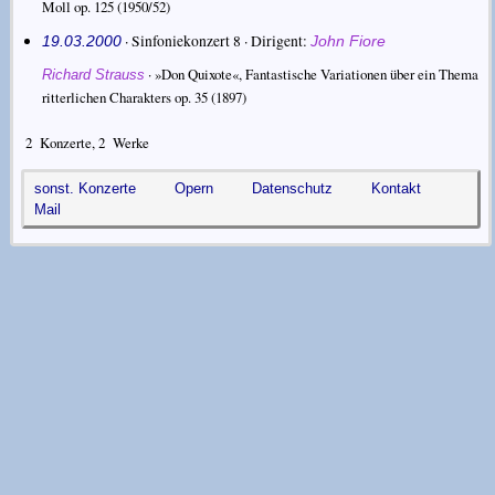
Moll op. 125
(1950/52)
· Sinfoniekonzert 8 ·
Dirigent
19.03.2000
John Fiore
·
»Don Quixote«, Fantastische Variationen über ein Thema
Richard Strauss
ritterlichen Charakters op. 35
(1897)
2
Konzerte,
2
Werke
sonst. Konzerte
Opern
Datenschutz
Kontakt
Mail