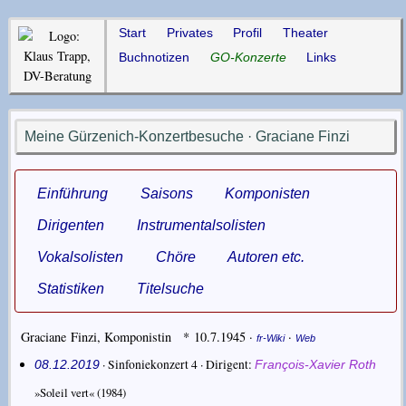
Start
Privates
Profil
Theater
Buchnotizen
GO-Konzerte
Links
Meine Gürzenich-Konzertbesuche · Graciane Finzi
Einführung
Saisons
Komponisten
Dirigenten
Instrumentalsolisten
Vokalsolisten
Chöre
Autoren etc.
Statistiken
Titelsuche
Graciane Finzi
,
Komponistin
* 10.7.1945
·
·
fr-Wiki
Web
· Sinfoniekonzert 4 ·
Dirigent
08.12.2019
François-Xavier Roth
»Soleil vert«
(1984)