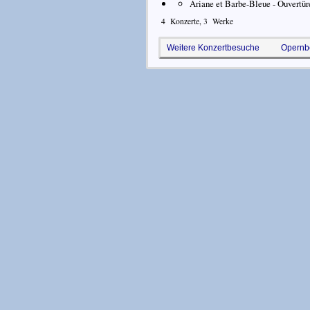
Ariane et Barbe-Bleue - Ouvertür
4
Konzerte,
3
Werke
Weitere Konzertbesuche
Opernb