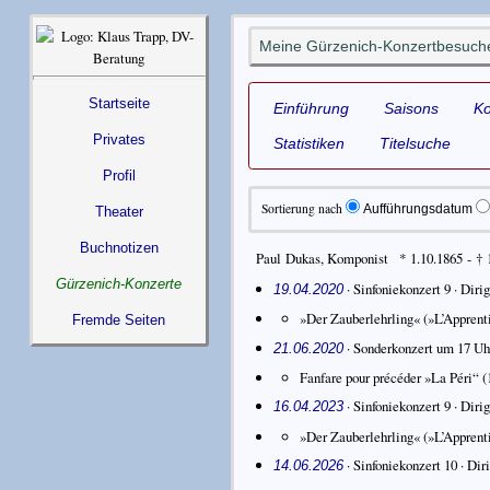
Meine Gürzenich-Konzertbesuche
Startseite
Einführung
Saisons
K
Privates
Statistiken
Titelsuche
Profil
Sortierung nach
Aufführungsdatum
Theater
Buchnotizen
Paul Dukas
,
Komponist
* 1.10.1865 - † 
Gürzenich-Konzerte
· Sinfoniekonzert 9 ·
Diri
19.04.2020
»Der Zauberlehrling« (»L’Apprenti
Fremde Seiten
· Sonderkonzert um 17 Uh
21.06.2020
Fanfare pour précéder »La Péri“
(
· Sinfoniekonzert 9 ·
Diri
16.04.2023
»Der Zauberlehrling« (»L’Apprenti
· Sinfoniekonzert 10 ·
Dir
14.06.2026