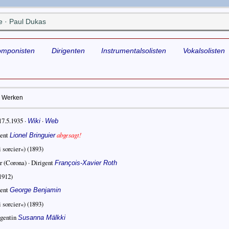
 · Paul Dukas
omponisten
Dirigenten
Instrumentalsolisten
Vokalsolisten
Werken
17.5.1935
·
·
Wiki
Web
gent
abgesagt!
Lionel Bringuier
 sorcier«)
(1893)
r (Corona) ·
Dirigent
François-Xavier Roth
1912)
gent
George Benjamin
 sorcier«)
(1893)
igentin
Susanna Mälkki