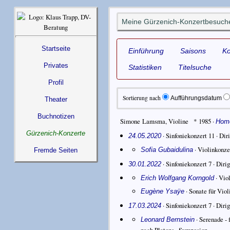
Meine Gürzenich-Konzertbesuc
Startseite
Einführung
Saisons
K
Privates
Statistiken
Titelsuche
Profil
Sortierung nach
Aufführungsdatum
Theater
Buchnotizen
Simone Lamsma
,
Violine
* 1985
·
Hom
Gürzenich-Konzerte
· Sinfoniekonzert 11 ·
Dir
24.05.2020
·
Violinkonze
Sofia Gubaidulina
Fremde Seiten
· Sinfoniekonzert 7 ·
Diri
30.01.2022
·
Viol
Erich Wolfgang Korngold
·
Sonate für Violi
Eugène Ysaÿe
· Sinfoniekonzert 7 ·
Diri
17.03.2024
·
Serenade - 
Leonard Bernstein