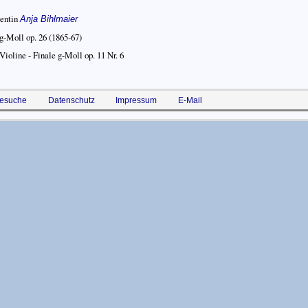
entin
Anja Bihlmaier
 g-Moll op. 26
(1865-67)
Violine - Finale g-Moll op. 11 Nr. 6
esuche
Datenschutz
Impressum
E-Mail