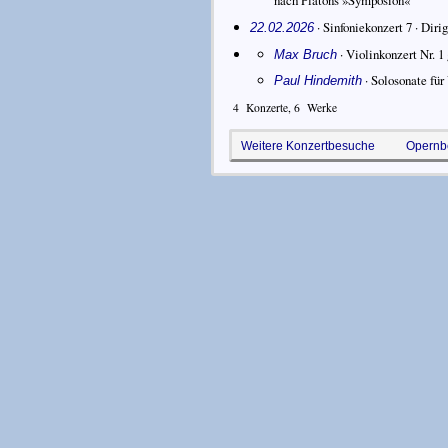
nach Platons »Symposion«
· Sinfoniekonzert 7 ·
Dirig
22.02.2026
·
Violinkonzert Nr. 1
Max Bruch
·
Solosonate für 
Paul Hindemith
4
Konzerte,
6
Werke
Weitere Konzertbesuche
Opernb