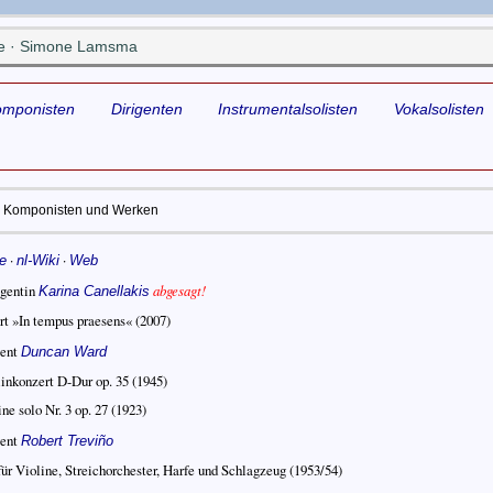
he · Simone Lamsma
omponisten
Dirigenten
Instrumentalsolisten
Vokalsolisten
Komponisten und Werken
·
·
e
nl-Wiki
Web
igentin
abgesagt!
Karina Canellakis
rt »In tempus praesens«
(2007)
gent
Duncan Ward
inkonzert D-Dur op. 35
(1945)
ne solo Nr. 3 op. 27
(1923)
gent
Robert Treviño
für Violine, Streichorchester, Harfe und Schlagzeug
(1953/54)