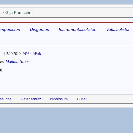
· Gija Kantscheli
omponisten
Dirigenten
Instrumentalsolisten
Vokalsolisten
 - † 2.10.2019
·
·
Wiki
Web
gent
Markus Stenz
4)
esuche
Datenschutz
Impressum
E-Mail