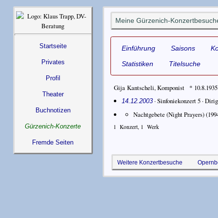
Meine Gürzenich-Konzertbesuche 
Startseite
Einführung
Saisons
K
Privates
Statistiken
Titelsuche
Profil
Gija Kantscheli
,
Komponist
* 10.8.1935
Theater
· Sinfoniekonzert 5 ·
Diri
14.12.2003
Buchnotizen
Nachtgebete (Night Prayers)
(199
Gürzenich-Konzerte
1
Konzert,
1
Werk
Fremde Seiten
Weitere Konzertbesuche
Opernb