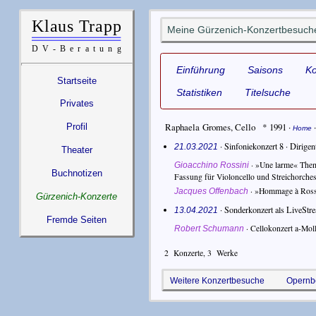
Meine Gürzenich-Konzertbesuch
Einführung
Saisons
K
Startseite
Statistiken
Titelsuche
Privates
Raphaela Gromes
,
Cello
* 1991
·
Profil
Home
· Sinfoniekonzert 8 ·
Dirigen
21.03.2021
Theater
·
»Une larme« Them
Gioacchino Rossini
Buchnotizen
Fassung für Violoncello und Streichorches
·
»Hommage à Rossin
Jacques Offenbach
Gürzenich-Konzerte
· Sonderkonzert als LiveStre
13.04.2021
Fremde Seiten
·
Cellokonzert a-Mol
Robert Schumann
2
Konzerte,
3
Werke
Weitere Konzertbesuche
Opernb