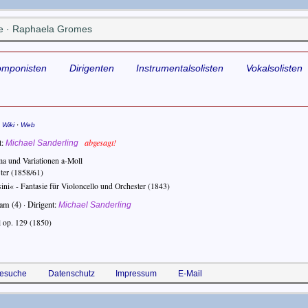
e · Raphaela Gromes
omponisten
Dirigenten
Instrumentalsolisten
Vokalsolisten
·
·
Wiki
Web
t
abgesagt!
Michael Sanderling
a und Variationen a-Moll
ter
(1858/61)
i« - Fantasie für Violoncello und Orchester
(1843)
am (4) ·
Dirigent
Michael Sanderling
l op. 129
(1850)
esuche
Datenschutz
Impressum
E-Mail