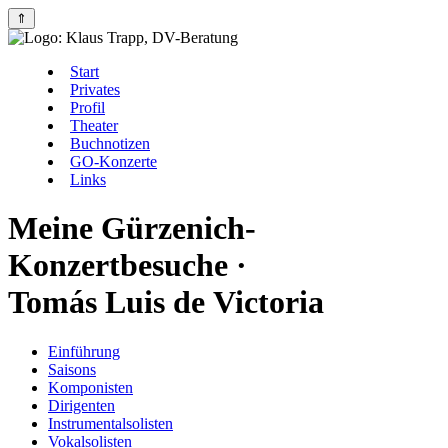
⇑
Start
Privates
Profil
Theater
Buchnotizen
GO-Konzerte
Links
Meine Gürzenich-
Konzertbesuche ·
Tomás Luis de Victoria
Einführung
Saisons
Komponisten
Dirigenten
Instrumentalsolisten
Vokalsolisten