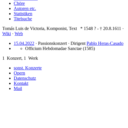
Chöre
Autoren etc.
Statistiken
Titelsuche
Tomás Luis de Victoria
,
Komponist
,
Text
* 1548
?
- † 20.8.1611
·
Wiki
·
Web
15.04.2022
· Passionskonzert ·
Dirigent
Pablo Heras-Casado
Officium Hebdomadae Sanctae
(1585)
1
Konzert,
1
Werk
sonst. Konzerte
Opern
Datenschutz
Kontakt
Mail