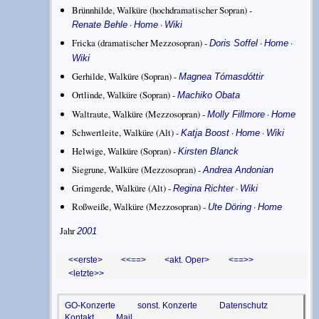
Brünnhilde, Walküre (hochdramatischer Sopran) -
·
·
Renate Behle
Home
Wiki
Fricka (dramatischer Mezzosopran) -
·
·
Doris Soffel
Home
Wiki
Gerhilde, Walküre (Sopran) -
Magnea Tómasdóttir
Ortlinde, Walküre (Sopran) -
Machiko Obata
Waltraute, Walküre (Mezzosopran) -
·
Molly Fillmore
Home
Schwertleite, Walküre (Alt) -
·
·
Katja Boost
Home
Wiki
Helwige, Walküre (Sopran) -
Kirsten Blanck
Siegrune, Walküre (Mezzosopran) -
Andrea Andonian
Grimgerde, Walküre (Alt) -
·
Regina Richter
Wiki
Roßweiße, Walküre (Mezzosopran) -
·
Ute Döring
Home
Jahr
2001
<erste
<==
akt. Oper
==>
letzte>
GO-Konzerte
sonst. Konzerte
Datenschutz
Kontakt
Mail