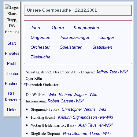
Unsere Opernbesuche · 22.12.2001
Jahre
Opern
Komponisten
Dirigenten
Inszenierungen
Sänger
Start
Orchester
Spielstätten
Statistiken
Privates
Titelsuche
Profil
Samstag, den 22. Dezember 2001 · Dirigent:
·
·
Jeffrey Tate
Wiki
Theater
Oper Köln
-
Buchnotizen
Gürzenich-Orchester
GO-
Die Walküre
·
·
·
Wiki
Richard Wagner
Wiki
Konzerte
Inszenierung:
·
Robert Carsen
Wiki
Siegmund (Tenor) -
·
Christopher Ventris
Wiki
Links
Hunding (Bass) -
·
Kristinn Sigmundsson
en-Wiki
Wotan (Heldenbariton/Bass) -
·
Alan Titus
en-Wiki
Sieglinde (Sopran) -
·
·
Nina Stemme
Home
Wiki