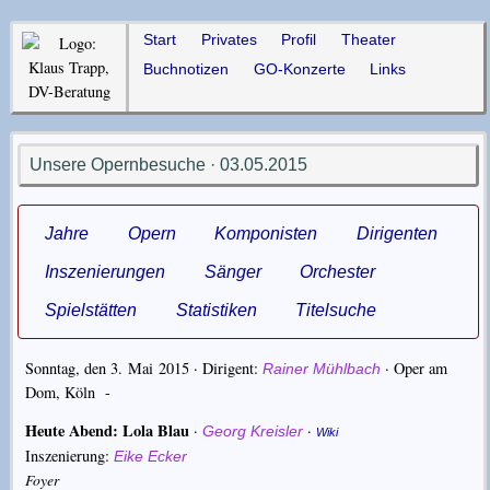
Start
Privates
Profil
Theater
Buchnotizen
GO-Konzerte
Links
Unsere Opernbesuche · 03.05.2015
Jahre
Opern
Komponisten
Dirigenten
Inszenierungen
Sänger
Orchester
Spielstätten
Statistiken
Titelsuche
Sonntag, den 3. Mai 2015 · Dirigent:
·
Oper am
Rainer Mühlbach
Dom, Köln
-
Heute Abend: Lola Blau
·
·
Georg Kreisler
Wiki
Inszenierung:
Eike Ecker
Foyer