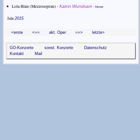
Lola Blau (Mezzosopran) -
·
Katrin Wundsam
Home
Jahr
2015
<erste
<==
akt. Oper
==>
letzte>
GO-Konzerte
sonst. Konzerte
Datenschutz
Kontakt
Mail