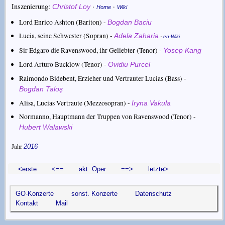
Inszenierung:
·
·
Christof Loy
Home
Wiki
Lord Enrico Ashton (Bariton) -
Bogdan Baciu
Lucia, seine Schwester (Sopran) -
·
Adela Zaharia
en-Wiki
Sir Edgaro die Ravenswood, ihr Geliebter (Tenor) -
Yosep Kang
Lord Arturo Bucklow (Tenor) -
Ovidiu Purcel
Raimondo Bidebent, Erzieher und Vertrauter Lucias (Bass) -
Bogdan Taloş
Alisa, Lucias Vertraute (Mezzosopran) -
Iryna Vakula
Normanno, Hauptmann der Truppen von Ravenswood (Tenor) -
Hubert Walawski
Jahr
2016
<erste
<==
akt. Oper
==>
letzte>
GO-Konzerte
sonst. Konzerte
Datenschutz
Kontakt
Mail