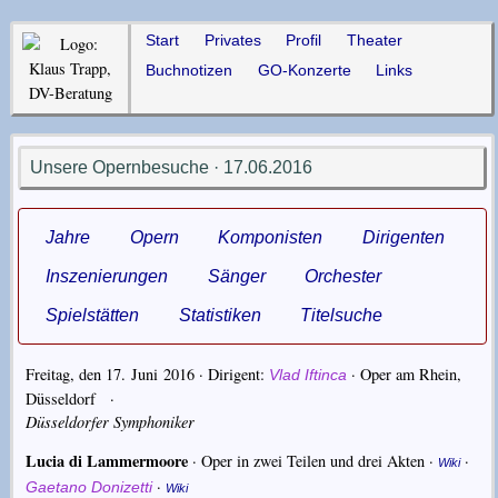
Start
Privates
Profil
Theater
Buchnotizen
GO-Konzerte
Links
Unsere Opernbesuche · 17.06.2016
Jahre
Opern
Komponisten
Dirigenten
Inszenierungen
Sänger
Orchester
Spielstätten
Statistiken
Titelsuche
Freitag, den 17. Juni 2016 · Dirigent:
·
Oper am Rhein,
Vlad Iftinca
Düsseldorf
·
Düsseldorfer Symphoniker
Lucia di Lammermoore
· Oper in zwei Teilen und drei Akten ·
·
Wiki
·
Gaetano Donizetti
Wiki