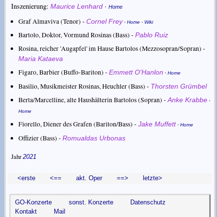
Inszenierung:
·
Maurice Lenhard
Home
Graf Almaviva (Tenor) -
·
·
Cornel Frey
Home
Wiki
Bartolo, Doktor, Vormund Rosinas (Bass) -
Pablo Ruiz
Rosina, reicher 'Augapfel' im Hause Bartolos (Mezzosopran/Sopran) -
Maria Kataeva
Figaro, Barbier (Buffo-Bariton) -
·
Emmett O'Hanlon
Home
Basilio, Musikmeister Rosinas, Heuchler (Bass) -
Thorsten Grümbel
Berta/Marcelline, alte Haushälterin Bartolos (Sopran) -
·
Anke Krabbe
Home
Fiorello, Diener des Grafen (Bariton/Bass) -
·
Jake Muffett
Home
Offizier (Bass) -
Romualdas Urbonas
Jahr
2021
<erste
<==
akt. Oper
==>
letzte>
GO-Konzerte
sonst. Konzerte
Datenschutz
Kontakt
Mail