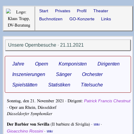
Start
Privates
Profil
Theater
Buchnotizen
GO-Konzerte
Links
Unsere Opernbesuche · 21.11.2021
Jahre
Opern
Komponisten
Dirigenten
Inszenierungen
Sänger
Orchester
Spielstätten
Statistiken
Titelsuche
Sonntag, den 21. November 2021 · Dirigent:
Patrick Francis Chestnut
·
Oper am Rhein, Düsseldorf
Düsseldorfer Symphoniker
Der Barbier von Sevilla
(Il barbiere di Siviglia) ·
·
Wiki
·
Gioacchino Rossini
Wiki