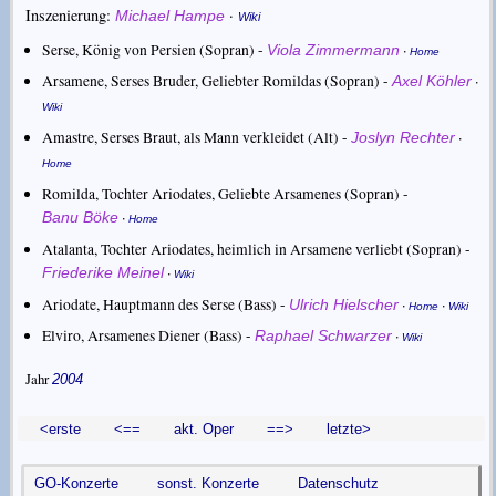
Inszenierung:
·
Michael Hampe
Wiki
Serse, König von Persien (Sopran) -
·
Viola Zimmermann
Home
Arsamene, Serses Bruder, Geliebter Romildas (Sopran) -
·
Axel Köhler
Wiki
Amastre, Serses Braut, als Mann verkleidet (Alt) -
·
Joslyn Rechter
Home
Romilda, Tochter Ariodates, Geliebte Arsamenes (Sopran) -
·
Banu Böke
Home
Atalanta, Tochter Ariodates, heimlich in Arsamene verliebt (Sopran) -
·
Friederike Meinel
Wiki
Ariodate, Hauptmann des Serse (Bass) -
·
·
Ulrich Hielscher
Home
Wiki
Elviro, Arsamenes Diener (Bass) -
·
Raphael Schwarzer
Wiki
Jahr
2004
<erste
<==
akt. Oper
==>
letzte>
GO-Konzerte
sonst. Konzerte
Datenschutz