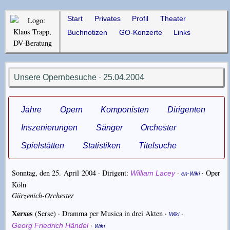
Start
Privates
Profil
Theater
Buchnotizen
GO-Konzerte
Links
Unsere Opernbesuche · 25.04.2004
Jahre
Opern
Komponisten
Dirigenten
Inszenierungen
Sänger
Orchester
Spielstätten
Statistiken
Titelsuche
Sonntag, den 25. April 2004 · Dirigent:
·
·
Oper
William Lacey
en-Wiki
Köln
Gürzenich-Orchester
Xerxes
(Serse) · Dramma per Musica in drei Akten ·
·
Wiki
·
Georg Friedrich Händel
Wiki