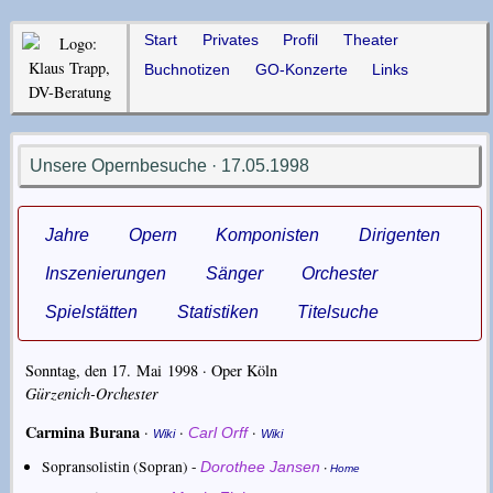
Start
Privates
Profil
Theater
Buchnotizen
GO-Konzerte
Links
Unsere Opernbesuche · 17.05.1998
Jahre
Opern
Komponisten
Dirigenten
Inszenierungen
Sänger
Orchester
Spielstätten
Statistiken
Titelsuche
Sonntag, den 17. Mai 1998 ·
Oper Köln
Gürzenich-Orchester
Carmina Burana
·
·
·
Carl Orff
Wiki
Wiki
Sopransolistin (Sopran) -
·
Dorothee Jansen
Home