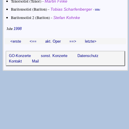
Tenorsolist (Tenor) -
Martin Finke
Baritonsolist (Bariton) -
·
Tobias Scharfenberger
Wiki
Baritonsolist 2 (Bariton) -
Stefan Kohnke
Jahr
1998
<erste
<==
akt. Oper
==>
letzte>
GO-Konzerte
sonst. Konzerte
Datenschutz
Kontakt
Mail