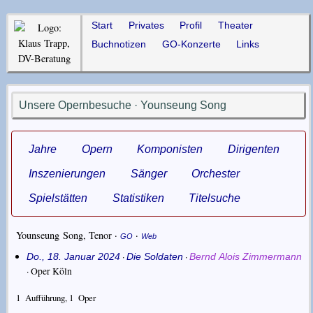
Start
Privates
Profil
Theater
Buchnotizen
GO-Konzerte
Links
Unsere Opernbesuche · Younseung Song
Jahre
Opern
Komponisten
Dirigenten
Inszenierungen
Sänger
Orchester
Spielstätten
Statistiken
Titelsuche
Younseung Song
,
Tenor
·
·
GO
Web
·
·
Do., 18. Januar 2024
Die Soldaten
Bernd Alois Zimmermann
·
Oper Köln
1
Aufführung,
1
Oper