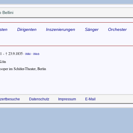
Bellini
sten
Dirigenten
Inszenierungen
Sänger
Orchester
1 - † 23.9.1835
·
·
Wiki
Web
Köln
tsoper im Schiller-Theater, Berlin
zertbesuche
Datenschutz
Impressum
E-Mail