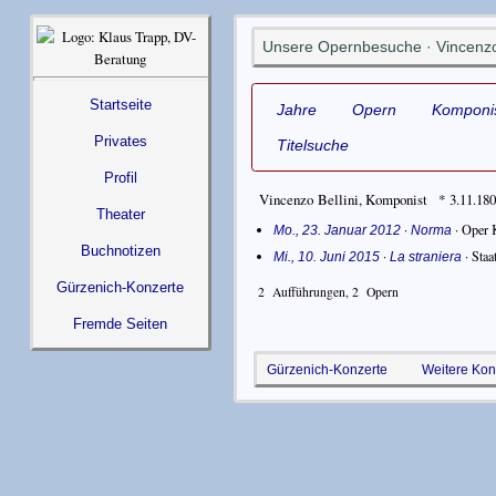
Unsere Opernbesuche · Vincenzo 
Startseite
Jahre
Opern
Komponi
Privates
Titelsuche
Profil
Vincenzo Bellini
,
Komponist
* 3.11.180
Theater
·
·
Oper 
Mo., 23. Januar 2012
Norma
Buchnotizen
·
·
Staa
Mi., 10. Juni 2015
La straniera
Gürzenich-Konzerte
2
Aufführungen,
2
Opern
Fremde Seiten
Gürzenich-Konzerte
Weitere Kon