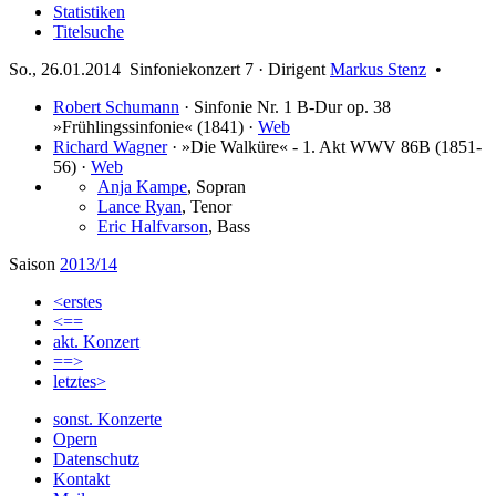
Statistiken
Titelsuche
So., 26.01.2014 Sinfoniekonzert 7 ·
Dirigent
Markus Stenz
•
Robert Schumann
·
Sinfonie Nr. 1 B-Dur op. 38
»Frühlingssinfonie«
(1841) ·
Web
Richard Wagner
·
»Die Walküre« - 1. Akt WWV 86B
(1851-
56) ·
Web
Anja Kampe
,
Sopran
Lance Ryan
,
Tenor
Eric Halfvarson
,
Bass
Saison
2013/14
<erstes
<==
akt. Konzert
==>
letztes>
sonst. Konzerte
Opern
Datenschutz
Kontakt