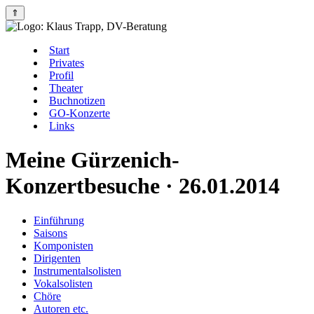
⇑
Start
Privates
Profil
Theater
Buchnotizen
GO-Konzerte
Links
Meine Gürzenich-
Konzertbesuche · 26.01.2014
Einführung
Saisons
Komponisten
Dirigenten
Instrumentalsolisten
Vokalsolisten
Chöre
Autoren etc.