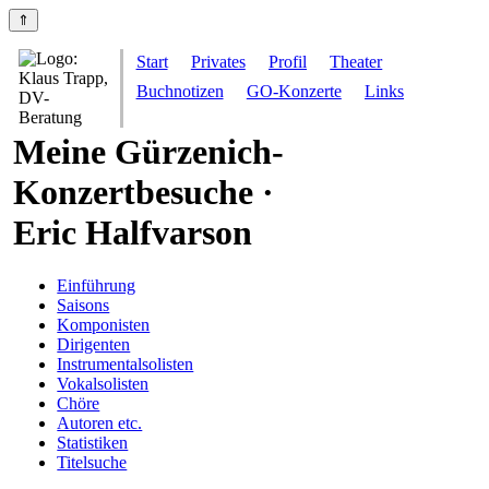
⇑
Start
Privates
Profil
Theater
Buchnotizen
GO-Konzerte
Links
Meine Gürzenich-
Konzertbesuche ·
Eric Halfvarson
Einführung
Saisons
Komponisten
Dirigenten
Instrumentalsolisten
Vokalsolisten
Chöre
Autoren etc.
Statistiken
Titelsuche