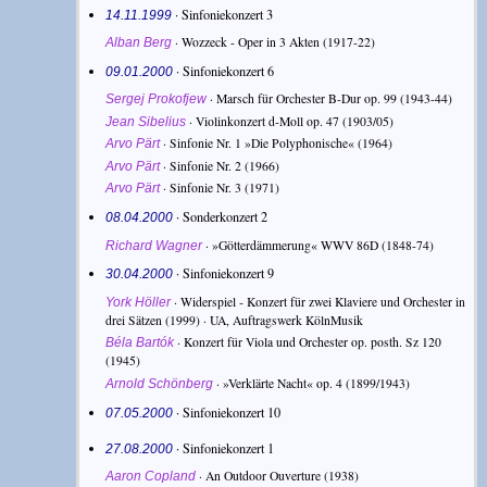
· Sinfoniekonzert 3
14.11.1999
·
Wozzeck - Oper in 3 Akten
(1917-22)
Alban Berg
· Sinfoniekonzert 6
09.01.2000
·
Marsch für Orchester B-Dur op. 99
(1943-44)
Sergej Prokofjew
·
Violinkonzert d-Moll op. 47
(1903/05)
Jean Sibelius
·
Sinfonie Nr. 1 »Die Polyphonische«
(1964)
Arvo Pärt
·
Sinfonie Nr. 2
(1966)
Arvo Pärt
·
Sinfonie Nr. 3
(1971)
Arvo Pärt
· Sonderkonzert 2
08.04.2000
·
»Götterdämmerung« WWV 86D
(1848-74)
Richard Wagner
· Sinfoniekonzert 9
30.04.2000
·
Widerspiel - Konzert für zwei Klaviere und Orchester in
York Höller
drei Sätzen
(1999) · UA, Auftragswerk KölnMusik
·
Konzert für Viola und Orchester op. posth. Sz 120
Béla Bartók
(1945)
·
»Verklärte Nacht« op. 4
(1899/1943)
Arnold Schönberg
· Sinfoniekonzert 10
07.05.2000
· Sinfoniekonzert 1
27.08.2000
·
An Outdoor Ouverture
(1938)
Aaron Copland