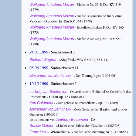
·
Sinfonie Nr. 33 B-Dur KV 319
Wolfgang Amadeus Mozart
(1779)
·
Sinfonia concertante für Violine,
Wolfgang Amadeus Mozart
Viola und Orchester Es-Dur KV 364
(1779)
·
Exsultate, jubilate F-Dur KV 165
Wolfgang Amadeus Mozart
(1773)
·
Sinfonie Nr. 40 g-Moll KV 550
Wolfgang Amadeus Mozart
(1788)
· Sonderkonzert 3
24.01.1999
·
»Siegfried« WWV 86C
(1851-74)
Richard Wagner
· Sinfoniekonzert 11
06.06.1999
·
»Der Traumgörge«
(1904-06)
Alexander von Zemlinsky
· Sinfoniekonzert 2
10.10.1999
·
Ouvertüre zum Ballett »Die Geschöpfe des
Ludwig van Beethoven
Prometheus« C-Dur op. 43
(1800-01)
·
»Der gefesselte Prometheus« op. 38
(1889)
Karl Goldmark
·
Zwei Gesänge für Bariton und großes
Alexander von Zemlinsky
Orchester
(1900/01)
instrumentiert von
· UA
Anthony Beaumont
·
»Lieder eines fahrenden Gesellen«
(1885/96)
Gustav Mahler
·
»Prometheus« - Sinfonische Dichtung Nr. 8
(1850/55)
Franz Liszt