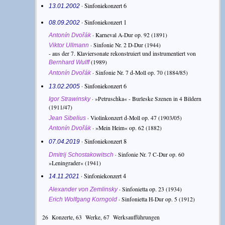
· Sinfoniekonzert 6
13.01.2002
· Sinfoniekonzert 1
08.09.2002
·
Karneval A-Dur op. 92
(1891)
Antonín Dvořák
·
Sinfonie Nr. 2 D-Dur
(1944)
Viktor Ullmann
- aus der 7. Klaviersonate rekonstruiert und instrumentiert von
(1989)
Bernhard Wulff
·
Sinfonie Nr. 7 d-Moll op. 70
(1884/85)
Antonín Dvořák
· Sinfoniekonzert 6
13.02.2005
·
»Petruschka« - Burleske Szenen in 4 Bildern
Igor Strawinsky
(1911/47)
·
Violinkonzert d-Moll op. 47
(1903/05)
Jean Sibelius
·
»Mein Heim« op. 62
(1882)
Antonín Dvořák
· Sinfoniekonzert 8
07.04.2019
·
Sinfonie Nr. 7 C-Dur op. 60
Dmitrij Schostakowitsch
»Leningrader«
(1941)
· Sinfoniekonzert 4
14.11.2021
·
Sinfonietta op. 23
(1934)
Alexander von Zemlinsky
·
Sinfonietta H-Dur op. 5
(1912)
Erich Wolfgang Korngold
26
Konzerte,
63
Werke,
67
Werksaufführungen