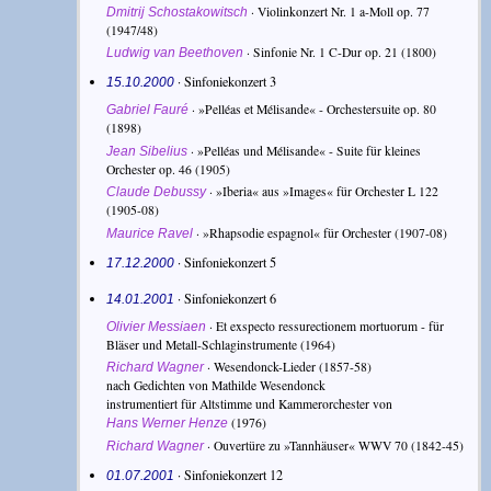
·
Violinkonzert Nr. 1 a-Moll op. 77
Dmitrij Schostakowitsch
(1947/48)
·
Sinfonie Nr. 1 C-Dur op. 21
(1800)
Ludwig van Beethoven
· Sinfoniekonzert 3
15.10.2000
·
»Pelléas et Mélisande« - Orchestersuite op. 80
Gabriel Fauré
(1898)
·
»Pelléas und Mélisande« - Suite für kleines
Jean Sibelius
Orchester op. 46
(1905)
·
»Iberia« aus »Images« für Orchester L 122
Claude Debussy
(1905-08)
·
»Rhapsodie espagnol« für Orchester
(1907-08)
Maurice Ravel
· Sinfoniekonzert 5
17.12.2000
· Sinfoniekonzert 6
14.01.2001
·
Et exspecto ressurectionem mortuorum - für
Olivier Messiaen
Bläser und Metall-Schlaginstrumente
(1964)
·
Wesendonck-Lieder
(1857-58)
Richard Wagner
nach Gedichten von Mathilde Wesendonck
instrumentiert für Altstimme und Kammerorchester von
(1976)
Hans Werner Henze
·
Ouvertüre zu »Tannhäuser« WWV 70
(1842-45)
Richard Wagner
· Sinfoniekonzert 12
01.07.2001