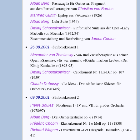
·
Passacaglia für Orchester, Fragment
Alban Berg
aus dem Particell arrangiert von
Christian von Borries
·
Epilog aus »Wozzeck«
(1926)
Manfred Gurlitt
·
Lulu-Suite
(1934)
Alban Berg
·
Sinfonische Suite aus der Oper »Lady
Dmitrij Schostakowitsch
Macbeth von Mzensk«
(1932/34)
Zusammenstellung und Bearbeitung von
James Conlon
· Sinfoniekonzert 1
26.08.2001
·
Vor- und Zwischenspiele aus seinen
Alexander von Zemlinsky
Opern »Sarema«, »Es war einmal«, »Kleider machen Leute«, »Der
König Kandaules«
(1893-95)
·
Cellokonzert Nr. 1 Es-Dur op. 107
Dmitrij Schostakowitsch
(1959)
·
»La Mer« - Drei sinfonische Skizzen für
Claude Debussy
Orchester
(1903-05)
· Sinfoniekonzert 2
09.09.2001
·
Notationes I - IV und VII für großes Orchester
Pierre Boulez
(1978/97)
·
Drei Orchesterstücke op. 6
(1914)
Alban Berg
·
Klavierkonzert Nr. 1 e-Moll op. 11
(1830)
Frédéric Chopin
·
Ouvertüre zu »Der Fliegende Holländer«
(1840-
Richard Wagner
41)