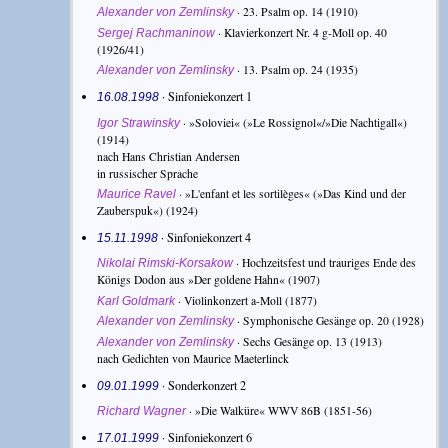
·
23. Psalm op. 14
(1910)
Alexander von Zemlinsky
·
Klavierkonzert Nr. 4 g-Moll op. 40
Sergej Rachmaninow
(1926/41)
·
13. Psalm op. 24
(1935)
Alexander von Zemlinsky
· Sinfoniekonzert 1
16.08.1998
·
»Soloviei« (»Le Rossignol«/»Die Nachtigall«)
Igor Strawinsky
(1914)
nach Hans Christian Andersen
in russischer Sprache
·
»L'enfant et les sortilèges« (»Das Kind und der
Maurice Ravel
Zauberspuk«)
(1924)
· Sinfoniekonzert 4
15.11.1998
·
Hochzeitsfest und trauriges Ende des
Nikolai Rimski-Korsakow
Königs Dodon aus »Der goldene Hahn«
(1907)
·
Violinkonzert a-Moll
(1877)
Karl Goldmark
·
Symphonische Gesänge op. 20
(1928)
Alexander von Zemlinsky
·
Sechs Gesänge op. 13
(1913)
Alexander von Zemlinsky
nach Gedichten von Maurice Maeterlinck
· Sonderkonzert 2
09.01.1999
·
»Die Walküre« WWV 86B
(1851-56)
Richard Wagner
· Sinfoniekonzert 6
17.01.1999