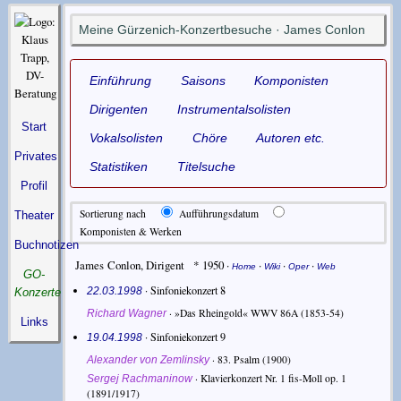
Meine Gürzenich-Konzertbesuche · James Conlon
Einführung
Saisons
Komponisten
Dirigenten
Instrumentalsolisten
Start
Vokalsolisten
Chöre
Autoren etc.
Privates
Statistiken
Titelsuche
Profil
Sortierung nach
Aufführungsdatum
Theater
Komponisten & Werken
Buchnotizen
James Conlon
,
Dirigent
* 1950
·
·
·
·
Home
Wiki
Oper
Web
GO-
· Sinfoniekonzert 8
22.03.1998
Konzerte
·
»Das Rheingold« WWV 86A
(1853-54)
Richard Wagner
Links
· Sinfoniekonzert 9
19.04.1998
·
83. Psalm
(1900)
Alexander von Zemlinsky
·
Klavierkonzert Nr. 1 fis-Moll op. 1
Sergej Rachmaninow
(1891/1917)