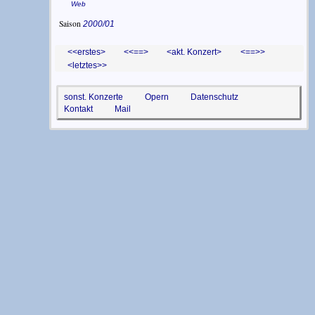
Web
Saison
2000/01
<erstes
<==
akt. Konzert
==>
letztes>
sonst. Konzerte
Opern
Datenschutz
Kontakt
Mail