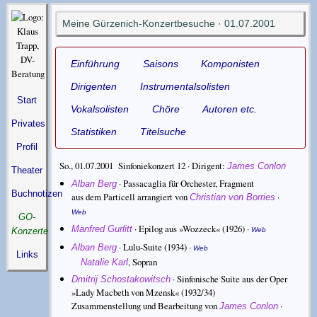
Meine Gürzenich-Konzertbesuche · 01.07.2001
Einführung
Saisons
Komponisten
Dirigenten
Instrumentalsolisten
Start
Vokalsolisten
Chöre
Autoren etc.
Privates
Statistiken
Titelsuche
Profil
So., 01.07.2001 Sinfoniekonzert 12 ·
Dirigent
James Conlon
Theater
·
Passacaglia für Orchester, Fragment
Alban Berg
Buchnotizen
aus dem Particell arrangiert von
·
Christian von Borries
Web
GO-
·
Epilog aus »Wozzeck«
(1926) ·
Manfred Gurlitt
Konzerte
Web
·
Lulu-Suite
(1934) ·
Alban Berg
Web
Links
,
Sopran
Natalie Karl
·
Sinfonische Suite aus der Oper
Dmitrij Schostakowitsch
»Lady Macbeth von Mzensk«
(1932/34)
Zusammenstellung und Bearbeitung von
·
James Conlon