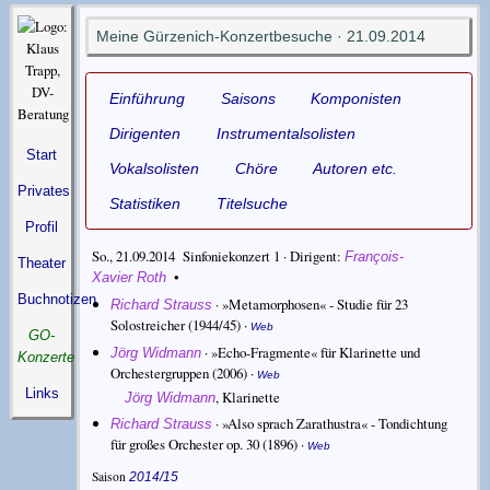
Meine Gürzenich-Konzertbesuche · 21.09.2014
Einführung
Saisons
Komponisten
Dirigenten
Instrumentalsolisten
Start
Vokalsolisten
Chöre
Autoren etc.
Privates
Statistiken
Titelsuche
Profil
So., 21.09.2014 Sinfoniekonzert 1 ·
Dirigent
François-
Theater
•
Xavier Roth
Buchnotizen
·
»Metamorphosen« - Studie für 23
Richard Strauss
Solostreicher
(1944/45) ·
Web
GO-
·
»Echo-Fragmente« für Klarinette und
Jörg Widmann
Konzerte
Orchestergruppen
(2006) ·
Web
Links
,
Klarinette
Jörg Widmann
·
»Also sprach Zarathustra« - Tondichtung
Richard Strauss
für großes Orchester op. 30
(1896) ·
Web
Saison
2014/15