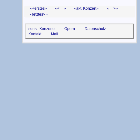
<erstes
<==
akt. Konzert
==>
letztes>
sonst. Konzerte
Opern
Datenschutz
Kontakt
Mail